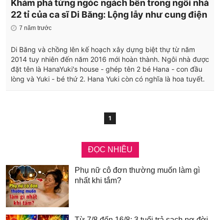
Khám phá từng ngóc ngách bên trong ngôi nhà
22 tỉ của ca sĩ Di Băng: Lộng lẫy như cung điện
7 năm trước
Di Băng và chồng lên kế hoạch xây dựng biệt thự từ năm
2014 tuy nhiên đến năm 2016 mới hoàn thành. Ngôi nhà được
đặt tên là HanaYuki's house - ghép tên 2 bé Hana - con đầu
lòng và Yuki - bé thứ 2. Hana Yuki còn có nghĩa là hoa tuyết.
1
ĐỌC NHIỀU
Phụ nữ cô đơn thường muốn làm gì
nhất khi tắm?
Từ 7/8 đến 16/8: 3 tuổi trả sạch nợ đời,