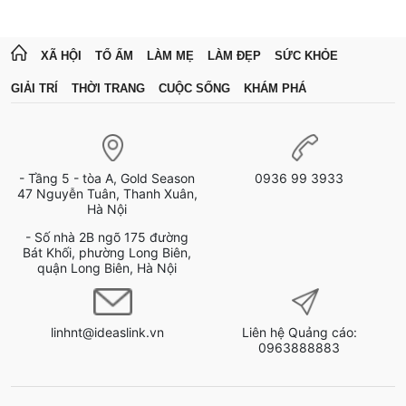
XÃ HỘI
TỔ ẤM
LÀM MẸ
LÀM ĐẸP
SỨC KHỎE
GIẢI TRÍ
THỜI TRANG
CUỘC SỐNG
KHÁM PHÁ
- Tầng 5 - tòa A, Gold Season
0936 99 3933
47 Nguyễn Tuân, Thanh Xuân,
Hà Nội
- Số nhà 2B ngõ 175 đường
Bát Khối, phường Long Biên,
quận Long Biên, Hà Nội
linhnt@ideaslink.vn
Liên hệ Quảng cáo:
0963888883