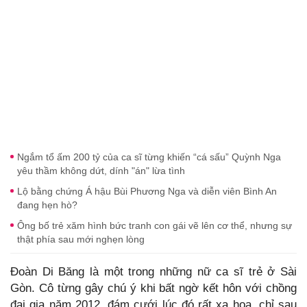
Ngắm tổ ấm 200 tỷ của ca sĩ từng khiến “cá sấu” Quỳnh Nga
yêu thầm không dứt, dính "án" lừa tình
Lộ bằng chứng Á hậu Bùi Phương Nga và diễn viên Bình An
đang hẹn hò?
Ông bố trẻ xăm hình bức tranh con gái vẽ lên cơ thể, nhưng sự
thật phía sau mới nghẹn lòng
Đoàn Di Băng là một trong những nữ ca sĩ trẻ ở Sài
Gòn. Cô từng gây chú ý khi bất ngờ kết hôn với chồng
đại gia năm 2012, đám cưới lúc đó rất xa hoa, chỉ sau