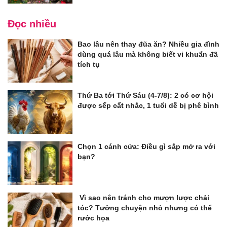
Đọc nhiều
Bao lâu nên thay đũa ăn? Nhiều gia đình
dùng quá lâu mà không biết vi khuẩn đã
tích tụ
Thứ Ba tới Thứ Sáu (4-7/8): 2 có cơ hội
được sếp cất nhắc, 1 tuổi dễ bị phê bình
Chọn 1 cánh cửa: Điều gì sắp mở ra với
bạn?
Vì sao nên tránh cho mượn lược chải
tóc? Tưởng chuyện nhỏ nhưng có thể
rước họa