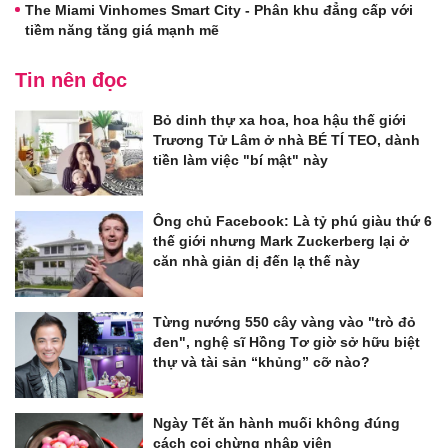
The Miami Vinhomes Smart City - Phân khu đẳng cấp với
tiềm năng tăng giá mạnh mẽ
Tin nên đọc
Bỏ dinh thự xa hoa, hoa hậu thế giới
Trương Tử Lâm ở nhà BÉ TÍ TEO, dành
tiền làm việc "bí mật" này
Ông chủ Facebook: Là tỷ phú giàu thứ 6
thế giới nhưng Mark Zuckerberg lại ở
căn nhà giản dị đến lạ thế này
Từng nướng 550 cây vàng vào "trò đỏ
đen", nghệ sĩ Hồng Tơ giờ sở hữu biệt
thự và tài sản “khủng” cỡ nào?
Ngày Tết ăn hành muối không đúng
cách coi chừng nhập viện