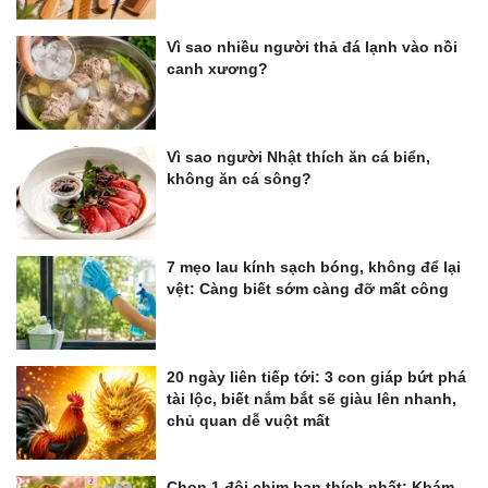
Vì sao nhiều người thả đá lạnh vào nồi
canh xương?
Vì sao người Nhật thích ăn cá biển,
không ăn cá sông?
7 mẹo lau kính sạch bóng, không để lại
vệt: Càng biết sớm càng đỡ mất công
20 ngày liên tiếp tới: 3 con giáp bứt phá
tài lộc, biết nắm bắt sẽ giàu lên nhanh,
chủ quan dễ vuột mất
Chọn 1 đôi chim bạn thích nhất: Khám