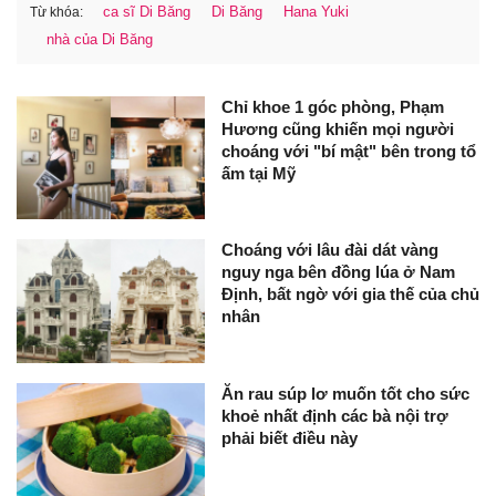
ca sĩ Di Băng
Di Băng
Hana Yuki
Từ khóa:
nhà của Di Băng
Chỉ khoe 1 góc phòng, Phạm
Hương cũng khiến mọi người
choáng với "bí mật" bên trong tổ
ấm tại Mỹ
Choáng với lâu đài dát vàng
nguy nga bên đồng lúa ở Nam
Định, bất ngờ với gia thế của chủ
nhân
Ăn rau súp lơ muốn tốt cho sức
khoẻ nhất định các bà nội trợ
phải biết điều này