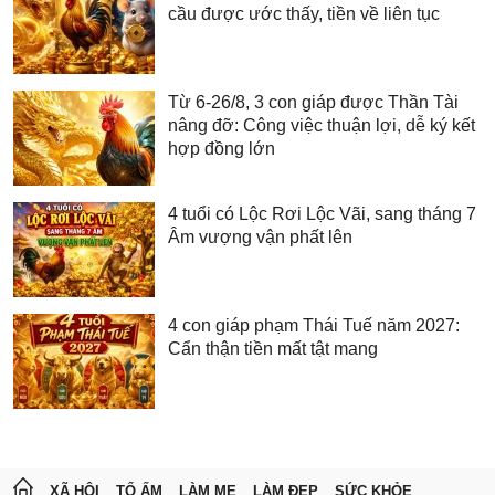
cầu được ước thấy, tiền về liên tục
Từ 6-26/8, 3 con giáp được Thần Tài
nâng đỡ: Công việc thuận lợi, dễ ký kết
hợp đồng lớn
4 tuổi có Lộc Rơi Lộc Vãi, sang tháng 7
Âm vượng vận phất lên
4 con giáp phạm Thái Tuế năm 2027:
Cẩn thận tiền mất tật mang
XÃ HỘI
TỔ ẤM
LÀM MẸ
LÀM ĐẸP
SỨC KHỎE