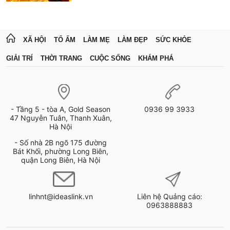
XÃ HỘI
TỔ ẤM
LÀM MẸ
LÀM ĐẸP
SỨC KHỎE
GIẢI TRÍ
THỜI TRANG
CUỘC SỐNG
KHÁM PHÁ
- Tầng 5 - tòa A, Gold Season
0936 99 3933
47 Nguyễn Tuân, Thanh Xuân,
Hà Nội
- Số nhà 2B ngõ 175 đường
Bát Khối, phường Long Biên,
quận Long Biên, Hà Nội
linhnt@ideaslink.vn
Liên hệ Quảng cáo:
0963888883