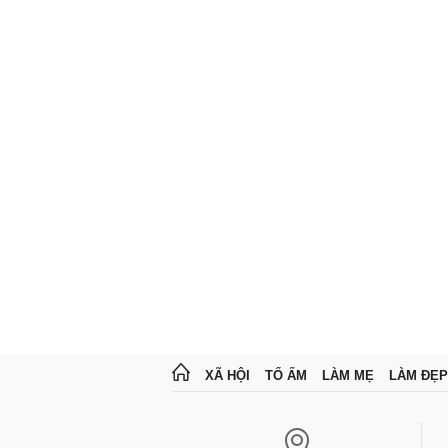
XÃ HỘI
TỔ ẤM
LÀM MẸ
LÀM ĐẸP