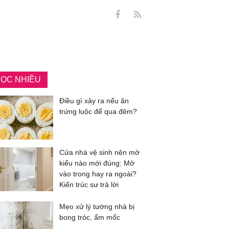
ỌC NHIỀU
Điều gì xảy ra nếu ăn
trứng luộc để qua đêm?
Cửa nhà vệ sinh nên mở
kiểu nào mới đúng: Mở
vào trong hay ra ngoài?
Kiến trúc sư trả lời
Mẹo xử lý tường nhà bị
bong tróc, ẩm mốc