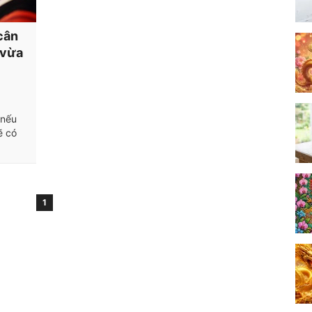
cân
 vừa
 nếu
ẽ có
1