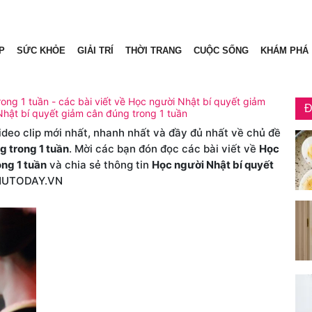
P
SỨC KHỎE
GIẢI TRÍ
THỜI TRANG
CUỘC SỐNG
KHÁM PHÁ
ong 1 tuần - các bài viết về Học người Nhật bí quyết giảm
Đ
Nhật bí quyết giảm cân đúng trong 1 tuần
video clip mới nhất, nhanh nhất và đầy đủ nhất về chủ đề
g trong 1 tuần
. Mời các bạn đón đọc các bài viết về
Học
ng 1 tuần
và chia sẻ thông tin
Học người Nhật bí quyết
NUTODAY.VN