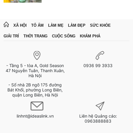
XÃ HỘI
TỔ ẤM
LÀM MẸ
LÀM ĐẸP
SỨC KHỎE
GIẢI TRÍ
THỜI TRANG
CUỘC SỐNG
KHÁM PHÁ
- Tầng 5 - tòa A, Gold Season
0936 99 3933
47 Nguyễn Tuân, Thanh Xuân,
Hà Nội
- Số nhà 2B ngõ 175 đường
Bát Khối, phường Long Biên,
quận Long Biên, Hà Nội
linhnt@ideaslink.vn
Liên hệ Quảng cáo:
0963888883