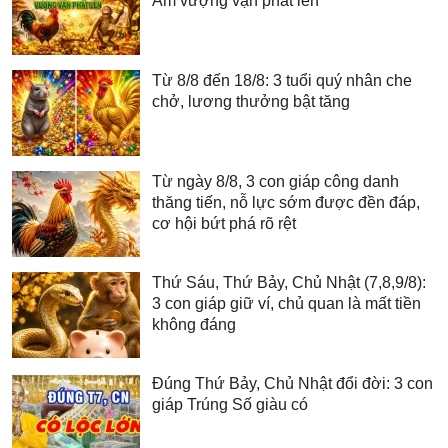
Âm vượng vận phất lên
Từ 8/8 đến 18/8: 3 tuổi quý nhân che
chở, lương thưởng bật tăng
Từ ngày 8/8, 3 con giáp công danh
thăng tiến, nỗ lực sớm được đền đáp,
cơ hội bứt phá rõ rệt
Thứ Sáu, Thứ Bảy, Chủ Nhật (7,8,9/8):
3 con giáp giữ ví, chủ quan là mất tiền
không đáng
Đúng Thứ Bảy, Chủ Nhật đổi đời: 3 con
giáp Trúng Số giàu có