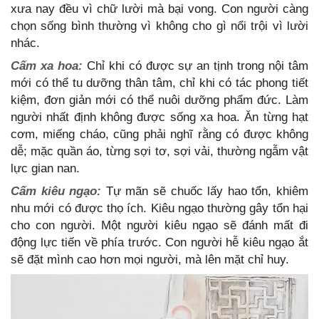
xưa nay đều vì chữ lười mà bại vong. Con người càng
chọn sống bình thường vì không cho gì nổi trội vì lười
nhác.
Cấm xa hoa:
Chỉ khi có được sự an tịnh trong nội tâm
mới có thể tu dưỡng thân tâm, chỉ khi có tác phong tiết
kiệm, đơn giản mới có thể nuôi dưỡng phẩm đức. Làm
người nhất định không được sống xa hoa. Ăn từng hạt
cơm, miếng cháo, cũng phải nghĩ rằng có được không
dễ; mặc quần áo, từng sợi tơ, sợi vải, thường ngẫm vật
lực gian nan.
Cấm kiêu ngạo:
Tự mãn sẽ chuốc lấy hao tổn, khiêm
nhu mới có được thọ ích. Kiêu ngạo thường gây tổn hại
cho con người. Một người kiêu ngạo sẽ đánh mất đi
động lực tiến về phía trước. Con người hễ kiêu ngạo ắt
sẽ đặt mình cao hơn mọi người, mà lên mặt chỉ huy.