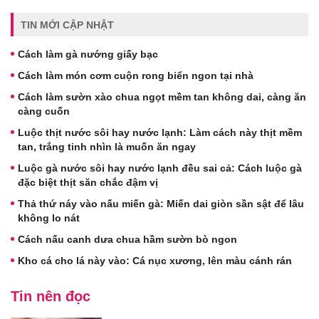
TIN MỚI CẬP NHẬT
Cách làm gà nướng giấy bạc
Cách làm món cơm cuộn rong biển ngon tại nhà
Cách làm sườn xào chua ngọt mềm tan không dai, càng ăn
càng cuốn
Luộc thịt nước sôi hay nước lạnh: Làm cách này thịt mềm
tan, trắng tinh nhìn là muốn ăn ngay
Luộc gà nước sôi hay nước lạnh đều sai cả: Cách luộc gà
đặc biệt thịt săn chắc đậm vị
Thả thứ náy vào nấu miến gà: Miến dai giòn sần sật để lâu
không lo nát
Cách nấu canh dưa chua hầm sườn bò ngon
Kho cá cho lá này vào: Cá nục xương, lên màu cánh rán
Tin nên đọc