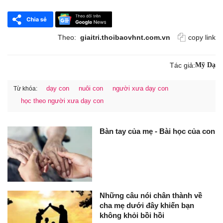
Theo:
giaitri.thoibaovhnt.com.vn
copy link
Tác giả:
Mỹ Dạ
dạy con
nuôi con
người xưa dạy con
Từ khóa:
học theo người xưa dạy con
Bàn tay của mẹ - Bài học của con
Những câu nói chân thành về
cha mẹ dưới đây khiến bạn
không khỏi bồi hồi