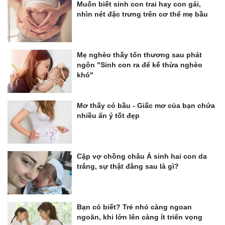
Muốn biết sinh con trai hay con gái,
nhìn nét đặc trưng trên cơ thể mẹ bầu
Mẹ nghèo thấy tổn thương sau phát
ngôn "Sinh con ra để kế thừa nghèo
khó"
Mơ thấy có bầu - Giấc mơ của bạn chứa
nhiều ẩn ý tốt đẹp
Cặp vợ chồng châu Á sinh hai con da
trắng, sự thật đằng sau là gì?
Bạn có biết? Trẻ nhỏ càng ngoan
ngoãn, khi lớn lên càng ít triển vọng