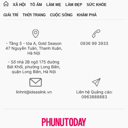
XÃ HỘI
TỔ ẤM
LÀM MẸ
LÀM ĐẸP
SỨC KHỎE
GIẢI TRÍ
THỜI TRANG
CUỘC SỐNG
KHÁM PHÁ
- Tầng 5 - tòa A, Gold Season
0936 99 3933
47 Nguyễn Tuân, Thanh Xuân,
Hà Nội
- Số nhà 2B ngõ 175 đường
Bát Khối, phường Long Biên,
quận Long Biên, Hà Nội
linhnt@ideaslink.vn
Liên hệ Quảng cáo:
0963888883