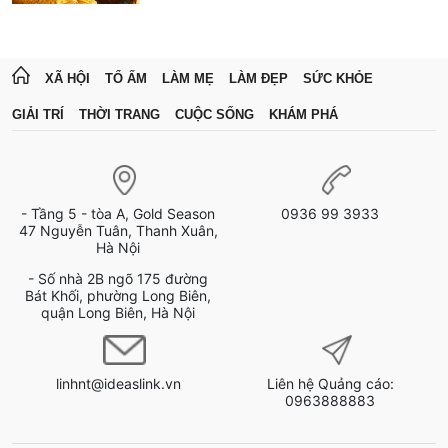
XÃ HỘI
TỔ ẤM
LÀM MẸ
LÀM ĐẸP
SỨC KHỎE
GIẢI TRÍ
THỜI TRANG
CUỘC SỐNG
KHÁM PHÁ
- Tầng 5 - tòa A, Gold Season
0936 99 3933
47 Nguyễn Tuân, Thanh Xuân,
Hà Nội
- Số nhà 2B ngõ 175 đường
Bát Khối, phường Long Biên,
quận Long Biên, Hà Nội
linhnt@ideaslink.vn
Liên hệ Quảng cáo:
0963888883