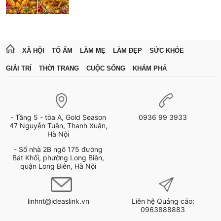
XÃ HỘI
TỔ ẤM
LÀM MẸ
LÀM ĐẸP
SỨC KHỎE
GIẢI TRÍ
THỜI TRANG
CUỘC SỐNG
KHÁM PHÁ
- Tầng 5 - tòa A, Gold Season
0936 99 3933
47 Nguyễn Tuân, Thanh Xuân,
Hà Nội
- Số nhà 2B ngõ 175 đường
Bát Khối, phường Long Biên,
quận Long Biên, Hà Nội
linhnt@ideaslink.vn
Liên hệ Quảng cáo:
0963888883