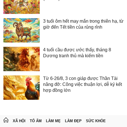
3 tuổi ôm hết may mắn trong thiên hạ, từ
giờ đến Tết tiền của rủng rỉnh
4 tuổi cầu được ước thấy, tháng 8
Dương tranh thủ mà kiếm tiền
Từ 6-26/8, 3 con giáp được Thần Tài
nâng đỡ: Công việc thuận lợi, dễ ký kết
hợp đồng lớn
XÃ HỘI
TỔ ẤM
LÀM MẸ
LÀM ĐẸP
SỨC KHỎE