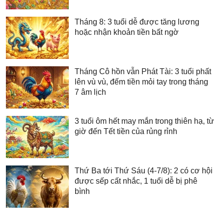
Tháng 8: 3 tuổi dễ được tăng lương
hoặc nhận khoản tiền bất ngờ
Tháng Cô hồn vẫn Phát Tài: 3 tuổi phất
lên vù vù, đếm tiền mỏi tay trong tháng
7 âm lịch
3 tuổi ôm hết may mắn trong thiên hạ, từ
giờ đến Tết tiền của rủng rỉnh
Thứ Ba tới Thứ Sáu (4-7/8): 2 có cơ hội
được sếp cất nhắc, 1 tuổi dễ bị phê
bình