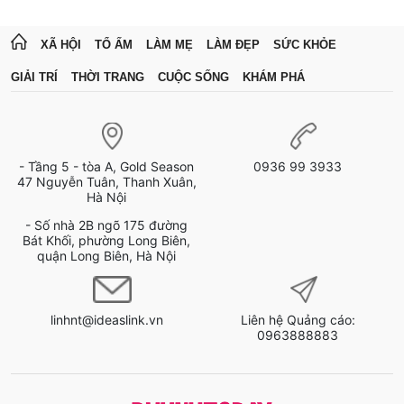
XÃ HỘI
TỔ ẤM
LÀM MẸ
LÀM ĐẸP
SỨC KHỎE
GIẢI TRÍ
THỜI TRANG
CUỘC SỐNG
KHÁM PHÁ
- Tầng 5 - tòa A, Gold Season
0936 99 3933
47 Nguyễn Tuân, Thanh Xuân,
Hà Nội
- Số nhà 2B ngõ 175 đường
Bát Khối, phường Long Biên,
quận Long Biên, Hà Nội
linhnt@ideaslink.vn
Liên hệ Quảng cáo:
0963888883