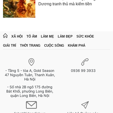
Dương tranh thủ mà kiếm tiền
XÃ HỘI
TỔ ẤM
LÀM MẸ
LÀM ĐẸP
SỨC KHỎE
GIẢI TRÍ
THỜI TRANG
CUỘC SỐNG
KHÁM PHÁ
- Tầng 5 - tòa A, Gold Season
0936 99 3933
47 Nguyễn Tuân, Thanh Xuân,
Hà Nội
- Số nhà 2B ngõ 175 đường
Bát Khối, phường Long Biên,
quận Long Biên, Hà Nội