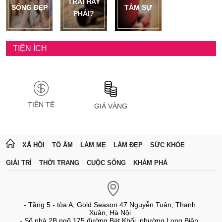
TRÁI HAY
SỐNG ĐẸP
TÂM SỰ
PHẢI?
TIỆN ÍCH
TIỀN TỆ
GIÁ VÀNG
XÃ HỘI
TỔ ẤM
LÀM MẸ
LÀM ĐẸP
SỨC KHỎE
GIẢI TRÍ
THỜI TRANG
CUỘC SỐNG
KHÁM PHÁ
- Tầng 5 - tòa A, Gold Season 47 Nguyễn Tuân, Thanh
Xuân, Hà Nội
- Số nhà 2B ngõ 175 đường Bát Khối, phường Long Biên,