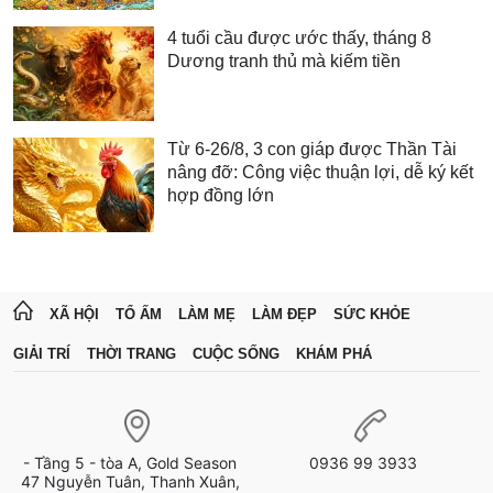
4 tuổi cầu được ước thấy, tháng 8
Dương tranh thủ mà kiếm tiền
Từ 6-26/8, 3 con giáp được Thần Tài
nâng đỡ: Công việc thuận lợi, dễ ký kết
hợp đồng lớn
XÃ HỘI
TỔ ẤM
LÀM MẸ
LÀM ĐẸP
SỨC KHỎE
GIẢI TRÍ
THỜI TRANG
CUỘC SỐNG
KHÁM PHÁ
- Tầng 5 - tòa A, Gold Season
0936 99 3933
47 Nguyễn Tuân, Thanh Xuân,