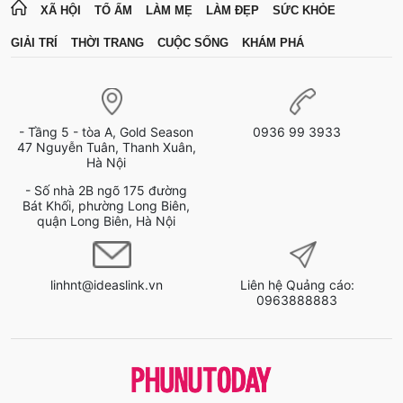
XÃ HỘI
TỔ ẤM
LÀM MẸ
LÀM ĐẸP
SỨC KHỎE
GIẢI TRÍ
THỜI TRANG
CUỘC SỐNG
KHÁM PHÁ
- Tầng 5 - tòa A, Gold Season
0936 99 3933
47 Nguyễn Tuân, Thanh Xuân,
Hà Nội
- Số nhà 2B ngõ 175 đường
Bát Khối, phường Long Biên,
quận Long Biên, Hà Nội
linhnt@ideaslink.vn
Liên hệ Quảng cáo:
0963888883