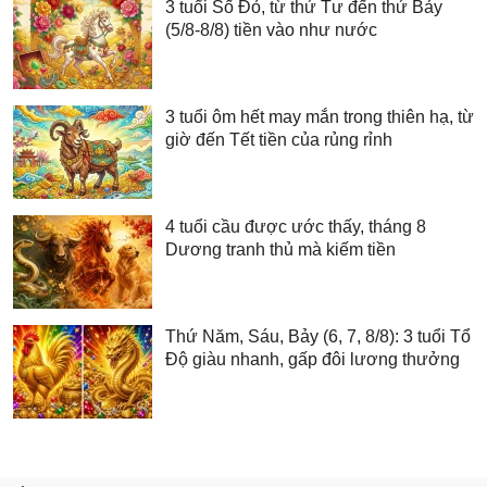
3 tuổi Số Đỏ, từ thứ Tư đến thứ Bảy
(5/8-8/8) tiền vào như nước
3 tuổi ôm hết may mắn trong thiên hạ, từ
giờ đến Tết tiền của rủng rỉnh
4 tuổi cầu được ước thấy, tháng 8
Dương tranh thủ mà kiếm tiền
Thứ Năm, Sáu, Bảy (6, 7, 8/8): 3 tuổi Tổ
Độ giàu nhanh, gấp đôi lương thưởng