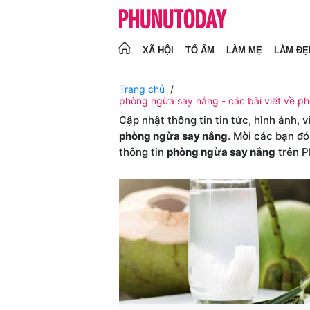
XÃ HỘI
TỔ ẤM
LÀM MẸ
LÀM ĐẸ
Trang chủ
phòng ngừa say nắng - các bài viết về p
Cập nhật thông tin tin tức, hình ảnh, 
phòng ngừa say nắng
. Mời các bạn đó
thông tin
phòng ngừa say nắng
trên 