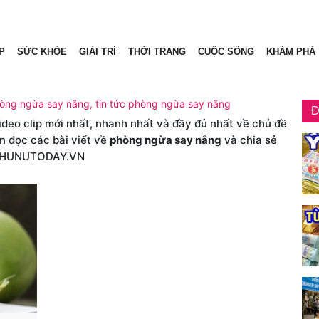
P
SỨC KHỎE
GIẢI TRÍ
THỜI TRANG
CUỘC SỐNG
KHÁM PHÁ
hòng ngừa say nắng, tin tức phòng ngừa say nắng
Đ
video clip mới nhất, nhanh nhất và đầy đủ nhất về chủ đề
n đọc các bài viết về
phòng ngừa say nắng
và chia sẻ
PHUNUTODAY.VN