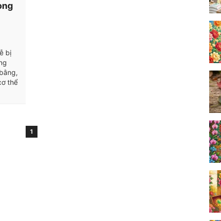
hòng
ễ bị
ợng
 bằng,
cơ thể
1