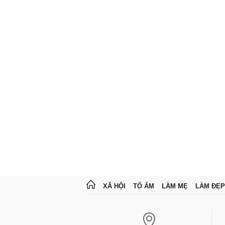
XÃ HỘI
TỔ ẤM
LÀM MẸ
LÀM ĐẸP