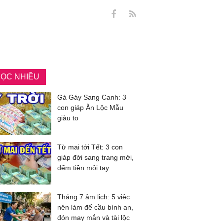
ỌC NHIỀU
Gà Gáy Sang Canh: 3
con giáp Ăn Lộc Mẫu
giàu to
Từ mai tới Tết: 3 con
giáp đời sang trang mới,
đếm tiền mỏi tay
Tháng 7 âm lịch: 5 việc
nên làm để cầu bình an,
đón may mắn và tài lộc