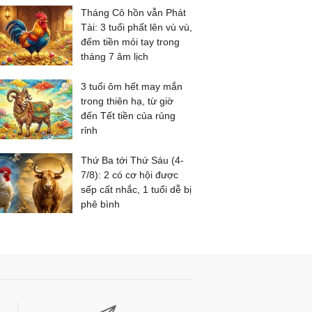
Tháng Cô hồn vẫn Phát
Tài: 3 tuổi phất lên vù vù,
đếm tiền mỏi tay trong
tháng 7 âm lịch
3 tuổi ôm hết may mắn
trong thiên hạ, từ giờ
đến Tết tiền của rủng
rỉnh
Thứ Ba tới Thứ Sáu (4-
7/8): 2 có cơ hội được
sếp cất nhắc, 1 tuổi dễ bị
phê bình