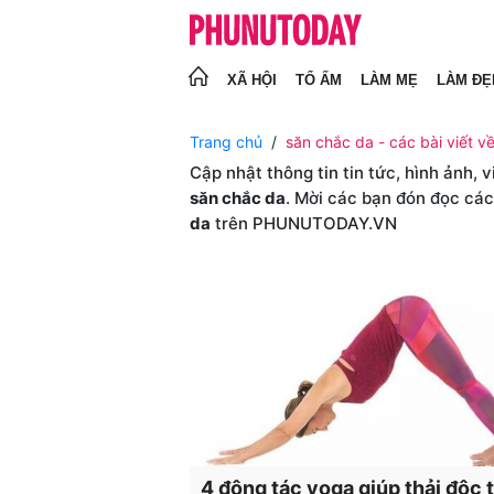
XÃ HỘI
TỔ ẤM
LÀM MẸ
LÀM ĐẸ
Trang chủ
săn chắc da - các bài viết v
Cập nhật thông tin tin tức, hình ảnh, 
săn chắc da
. Mời các bạn đón đọc các
da
trên PHUNUTODAY.VN
4 động tác yoga giúp thải độc 