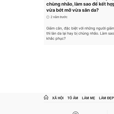
chùng nhão, làm sao để kết hợ
vừa bớt mỡ vừa săn da?
2 năm trước
Giảm cân, đặc biệt với những người giả
thì làn da lại hay bị chùng nhão. Làm sa
khắc phục?
XÃ HỘI
TỔ ẤM
LÀM MẸ
LÀM ĐẸP