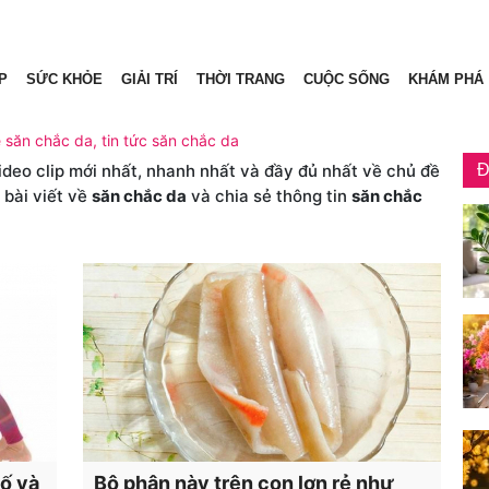
P
SỨC KHỎE
GIẢI TRÍ
THỜI TRANG
CUỘC SỐNG
KHÁM PHÁ
ề săn chắc da, tin tức săn chắc da
video clip mới nhất, nhanh nhất và đầy đủ nhất về chủ đề
Đ
 bài viết về
săn chắc da
và chia sẻ thông tin
săn chắc
tố và
Bộ phận này trên con lợn rẻ như