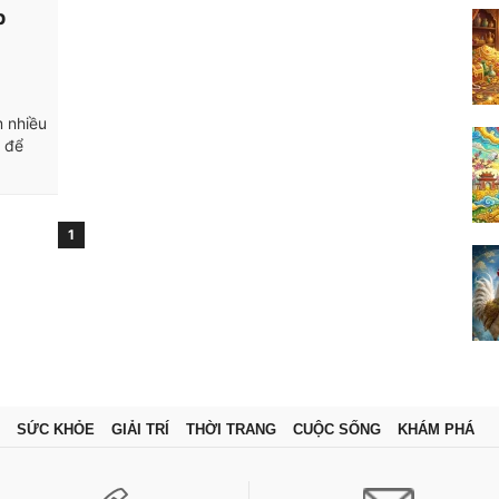
p
m nhiều
o để
1
SỨC KHỎE
GIẢI TRÍ
THỜI TRANG
CUỘC SỐNG
KHÁM PHÁ