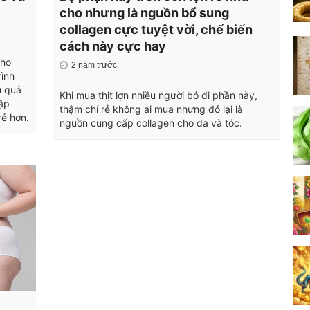
cho nhưng là nguồn bổ sung
collagen cực tuyệt vời, chế biến
cách này cực hay
cho
2 năm trước
rình
u quả
Khi mua thịt lợn nhiều người bỏ đi phần này,
tập
thậm chí rẻ không ai mua nhưng đó lại là
rẻ hơn.
nguồn cung cấp collagen cho da và tóc.