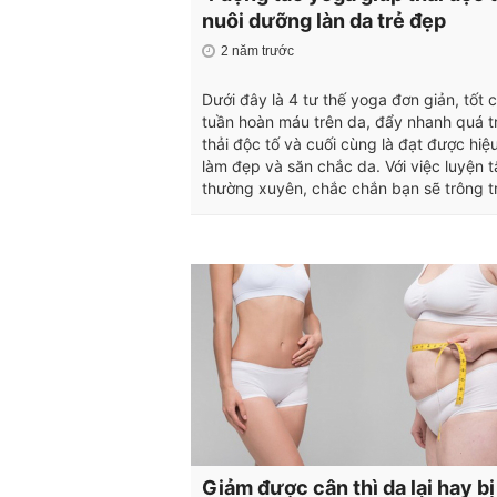
nuôi dưỡng làn da trẻ đẹp
2 năm trước
Dưới đây là 4 tư thế yoga đơn giản, tốt 
tuần hoàn máu trên da, đẩy nhanh quá t
thải độc tố và cuối cùng là đạt được hiệ
làm đẹp và săn chắc da. Với việc luyện 
thường xuyên, chắc chắn bạn sẽ trông t
Giảm được cân thì da lại hay bị