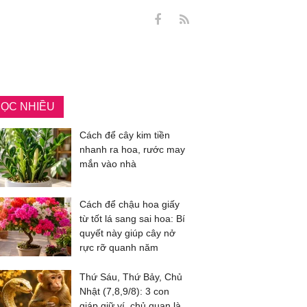
ỌC NHIỀU
Cách để cây kim tiền
nhanh ra hoa, rước may
mắn vào nhà
Cách để chậu hoa giấy
từ tốt lá sang sai hoa: Bí
quyết này giúp cây nở
rực rỡ quanh năm
Thứ Sáu, Thứ Bảy, Chủ
Nhật (7,8,9/8): 3 con
giáp giữ ví, chủ quan là