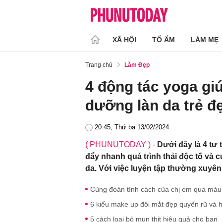
XÃ HỘI
TỔ ẤM
LÀM MẸ
Trang chủ
Làm Đẹp
4 động tác yoga giú
dưỡng làn da trẻ đ
20:45, Thứ ba 13/02/2024
( PHUNUTODAY )
-
Dưới đây là 4 tư 
đẩy nhanh quá trình thải độc tố và 
da. Với việc luyện tập thường xuyên
Cùng đoán tính cách của chị em qua màu
6 kiểu make up đôi mắt đẹp quyến rũ và h
5 cách loại bỏ mụn thịt hiệu quả cho bạn