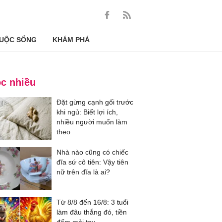
UỘC SỐNG
KHÁM PHÁ
c nhiều
Đặt gừng cạnh gối trước
khi ngủ: Biết lợi ích,
nhiều người muốn làm
theo
Nhà nào cũng có chiếc
đĩa sứ cô tiên: Vậy tiên
nữ trên đĩa là ai?
Từ 8/8 đến 16/8: 3 tuổi
làm đâu thắng đó, tiền