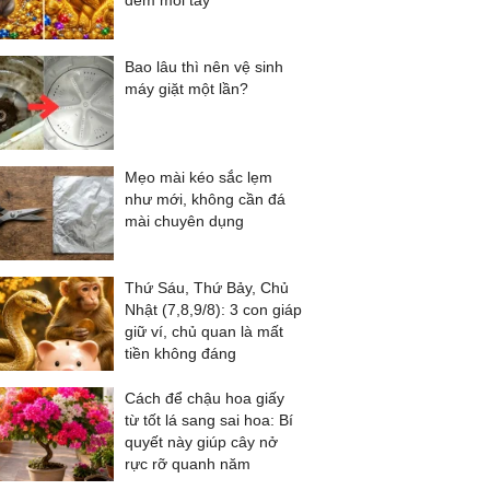
đếm mỏi tay
Bao lâu thì nên vệ sinh
máy giặt một lần?
Mẹo mài kéo sắc lẹm
như mới, không cần đá
mài chuyên dụng
Thứ Sáu, Thứ Bảy, Chủ
Nhật (7,8,9/8): 3 con giáp
giữ ví, chủ quan là mất
tiền không đáng
Cách để chậu hoa giấy
từ tốt lá sang sai hoa: Bí
quyết này giúp cây nở
rực rỡ quanh năm