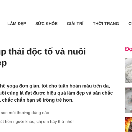
LÀM ĐẸP
SỨC KHỎE
GIẢI TRÍ
THỜI TRANG
C
Đọ
p thải độc tố và nuôi
ẹp
thế yoga đơn giản, tốt cho tuần hoàn máu trên da,
cuối cùng là đạt được hiệu quả làm đẹp và săn chắc
, chắc chắn bạn sẽ trông trẻ hơn.
 son môi thường dùng nào
út hồn người khác, chị em hãy thử nhé!