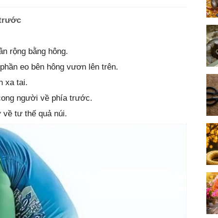
 trước
hân rộng bằng hông.
 phần eo bên hông vươn lên trên.
h xa tai.
cong người về phía trước.
 về tư thế quả núi.