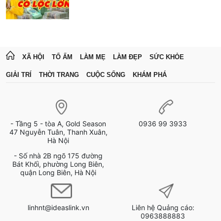
XÃ HỘI
TỔ ẤM
LÀM MẸ
LÀM ĐẸP
SỨC KHỎE
GIẢI TRÍ
THỜI TRANG
CUỘC SỐNG
KHÁM PHÁ
- Tầng 5 - tòa A, Gold Season
0936 99 3933
47 Nguyễn Tuân, Thanh Xuân,
Hà Nội
- Số nhà 2B ngõ 175 đường
Bát Khối, phường Long Biên,
quận Long Biên, Hà Nội
linhnt@ideaslink.vn
Liên hệ Quảng cáo:
0963888883