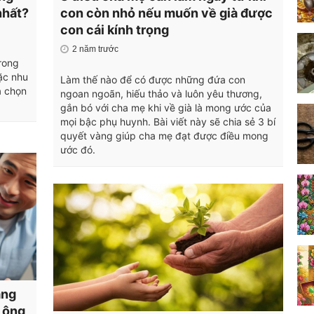
nhất?
con còn nhỏ nếu muốn về già được
con cái kính trọng
2 năm trước
trong
ặc nhu
Làm thế nào để có được những đứa con
a chọn
ngoan ngoãn, hiếu thảo và luôn yêu thương,
gắn bó với cha mẹ khi về già là mong ước của
mọi bậc phụ huynh. Bài viết này sẽ chia sẻ 3 bí
quyết vàng giúp cha mẹ đạt được điều mong
ước đó.
àng
 ông