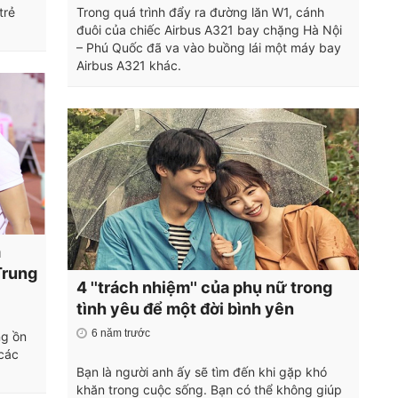
trẻ
Trong quá trình đẩy ra đường lăn W1, cánh
đuôi của chiếc Airbus A321 bay chặng Hà Nội
– Phú Quốc đã va vào buồng lái một máy bay
Airbus A321 khác.
m
Trung
4 ''trách nhiệm'' của phụ nữ trong
tình yêu để một đời bình yên
6 năm trước
ng ồn
 các
Bạn là người anh ấy sẽ tìm đến khi gặp khó
khăn trong cuộc sống. Bạn có thể không giúp