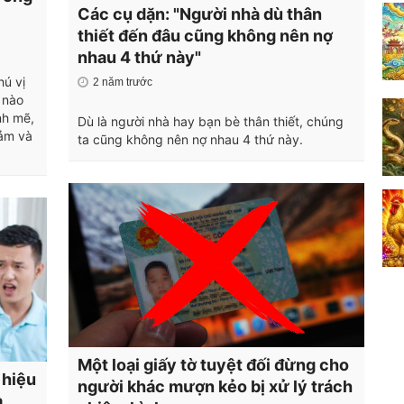
Các cụ dặn: "Người nhà dù thân
thiết đến đâu cũng không nên nợ
nhau 4 thứ này"
hú vị
2 năm trước
 nào
nh mẽ,
Dù là người nhà hay bạn bè thân thiết, chúng
cảm và
ta cũng không nên nợ nhau 4 thứ này.
Một loại giấy tờ tuyệt đối đừng cho
 hiệu
người khác mượn kẻo bị xử lý trách
a