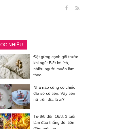
ỌC NHIỀU
Đặt gừng cạnh gối trước
khi ngủ: Biết lợi ích,
nhiều người muốn làm
theo
Nhà nào cũng có chiếc
đĩa sứ cô tiên: Vậy tiên
nữ trên đĩa là ai?
Từ 8/8 đến 16/8: 3 tuổi
làm đâu thắng đó, tiền
đếm mỏi tay