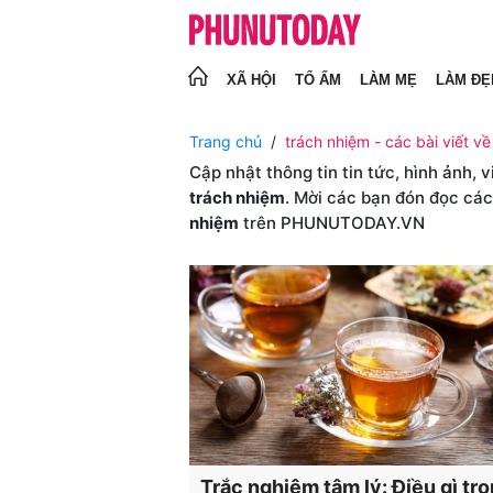
XÃ HỘI
TỔ ẤM
LÀM MẸ
LÀM ĐẸ
Trang chủ
trách nhiệm - các bài viết về
Cập nhật thông tin tin tức, hình ảnh, 
trách nhiệm
. Mời các bạn đón đọc các
nhiệm
trên PHUNUTODAY.VN
Trắc nghiệm tâm lý: Điều gì tr