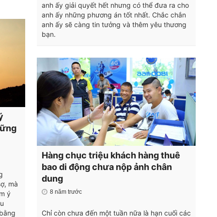
anh ấy giải quyết hết nhưng có thể đưa ra cho
anh ấy những phương án tốt nhất. Chắc chắn
anh ấy sẽ càng tin tưởng và thêm yêu thương
bạn.
ý
hững
Hàng chục triệu khách hàng thuê
bao di động chưa nộp ảnh chân
g
dung
sợ, mà
8 năm trước
ềm ý
ểu
 bằng
Chỉ còn chưa đến một tuần nữa là hạn cuối các