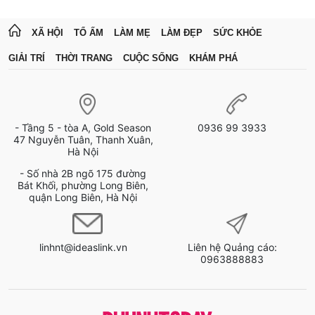
XÃ HỘI
TỔ ẤM
LÀM MẸ
LÀM ĐẸP
SỨC KHỎE
GIẢI TRÍ
THỜI TRANG
CUỘC SỐNG
KHÁM PHÁ
- Tầng 5 - tòa A, Gold Season
0936 99 3933
47 Nguyễn Tuân, Thanh Xuân,
Hà Nội
- Số nhà 2B ngõ 175 đường
Bát Khối, phường Long Biên,
quận Long Biên, Hà Nội
linhnt@ideaslink.vn
Liên hệ Quảng cáo:
0963888883