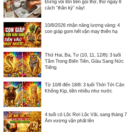
Đừng vội tốn tiền gọi thợ, thử ngay 8
cách "thần kỳ" này!
10/8/2026 nhận năng lượng vàng: 4
con giáp gom hết vận may thiên hạ
Thứ Hai, Ba, Tư (10, 11, 12/8): 3 tuổi
Tắm Trong Biển Tiền, Giàu Sang Nức
Tiếng
Từ 10/8 đến 18/8: 3 tuổi Thời Tới Cản
Không Kịp, tiền nhiều như nước
4 tuổi có Lộc Rơi Lộc Vãi, sang tháng 7
Âm vượng vận phất lên