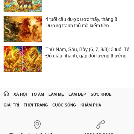
4 tuổi cầu được ước thấy, tháng 8
Dương tranh thủ mà kiếm tiền
Thứ Năm, Sáu, Bảy (6, 7, 8/8): 3 tuổi Tổ
Độ giàu nhanh, gấp đôi lương thưởng
XÃ HỘI
TỔ ẤM
LÀM MẸ
LÀM ĐẸP
SỨC KHỎE
GIẢI TRÍ
THỜI TRANG
CUỘC SỐNG
KHÁM PHÁ