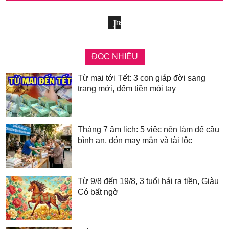
Trang
1
ĐỌC NHIỀU
Từ mai tới Tết: 3 con giáp đời sang
trang mới, đếm tiền mỏi tay
Tháng 7 âm lịch: 5 việc nên làm để cầu
bình an, đón may mắn và tài lộc
Từ 9/8 đến 19/8, 3 tuổi hái ra tiền, Giàu
Có bất ngờ