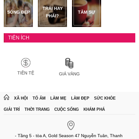
TRÁI HAY
SỐNG ĐẸP
TÂM SỰ
PHẢI?
TIỆN ÍCH
TIỀN TỆ
GIÁ VÀNG
XÃ HỘI
TỔ ẤM
LÀM MẸ
LÀM ĐẸP
SỨC KHỎE
GIẢI TRÍ
THỜI TRANG
CUỘC SỐNG
KHÁM PHÁ
- Tầng 5 - tòa A, Gold Season 47 Nguyễn Tuân, Thanh