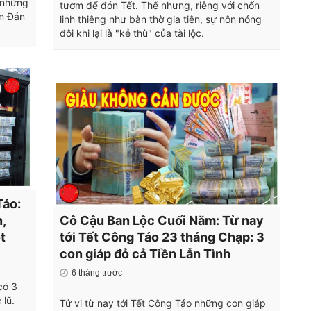
 những
tươm để đón Tết. Thế nhưng, riêng với chốn
ên Đán
linh thiêng như bàn thờ gia tiên, sự nôn nóng
đôi khi lại là "kẻ thù" của tài lộc.
Táo:
,
Cô Cậu Ban Lộc Cuối Năm: Từ nay
t
tới Tết Công Táo 23 tháng Chạp: 3
con giáp đỏ cả Tiền Lẫn Tình
6 tháng trước
có 3
 lũ.
Tử vi từ nay tới Tết Công Táo những con giáp