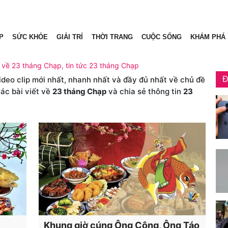
P
SỨC KHỎE
GIẢI TRÍ
THỜI TRANG
CUỘC SỐNG
KHÁM PHÁ
t về 23 tháng Chạp, tin tức 23 tháng Chạp
video clip mới nhất, nhanh nhất và đầy đủ nhất về chủ đề
Đ
ác bài viết về
23 tháng Chạp
và chia sẻ thông tin
23
Khung giờ cúng Ông Công, Ông Táo