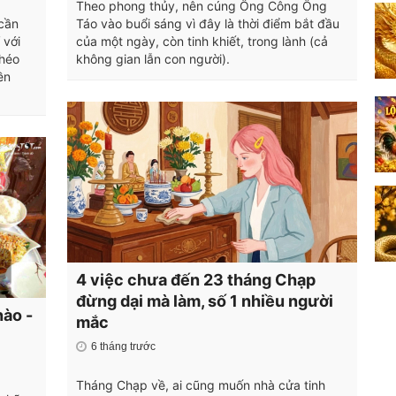
Theo phong thủy, nên cúng Ông Công Ông
cần
Táo vào buổi sáng vì đây là thời điểm bắt đầu
 với
của một ngày, còn tinh khiết, trong lành (cả
khéo
không gian lẫn con người).
ền
4 việc chưa đến 23 tháng Chạp
đừng dại mà làm, số 1 nhiều người
ào -
mắc
6 tháng trước
Tháng Chạp về, ai cũng muốn nhà cửa tinh