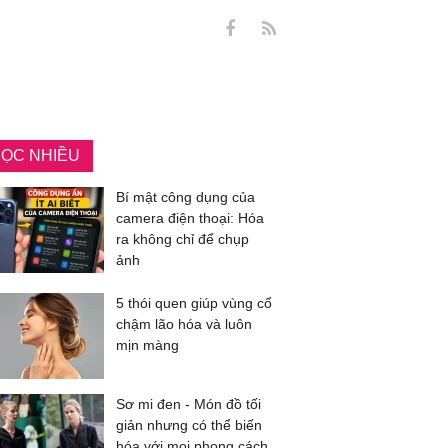
ỌC NHIỀU
Bí mật công dụng của
camera điện thoại: Hóa
ra không chỉ để chụp
ảnh
5 thói quen giúp vùng cổ
chậm lão hóa và luôn
mịn màng
Sơ mi đen - Món đồ tối
giản nhưng có thể biến
hóa với mọi phong cách