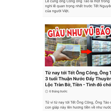
Lễ cúng ông Công ông Táo là một trong
nghi lễ quan trọng nhất trước Tết Nguy
của người Việt.
Từ nay tới Tết Ông Công, Ông 
3 tuổi Thuận Nước Đẩy Thuyền
Lộc Tràn Bờ, Tiền - Tình đỏ chó
6 tháng trước
Tử vi từ nay tới Tết Ông Công, Ông Táo 
con giáp này lên hương tiền về như nước