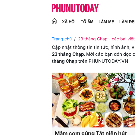
XÃ HỘI
TỔ ẤM
LÀM MẸ
LÀM ĐẸ
Trang chủ
23 tháng Chạp - các bài viế
Cập nhật thông tin tin tức, hình ảnh, 
23 tháng Chạp
. Mời các bạn đón đọc c
tháng Chạp
trên PHUNUTODAY.VN
Mâm cơm cúng Tất niên hút