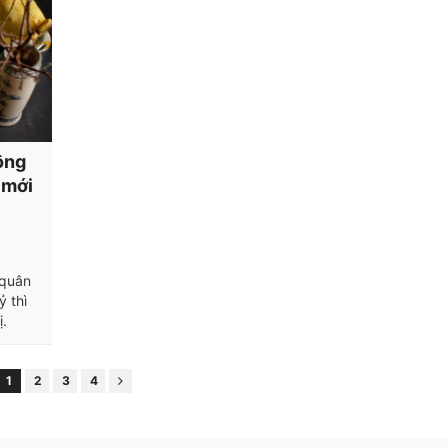
ông
 mới
 quân
ỷ thì
ị.
1
2
3
4