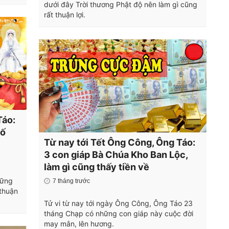
dưới đây Trời thương Phật độ nên làm gì cũng
rất thuận lợi.
Táo:
Số
Từ nay tới Tết Ông Công, Ông Táo:
3 con giáp Bà Chúa Kho Ban Lộc,
làm gì cũng thấy tiền về
hững
7 tháng trước
thuận
Tử vi từ nay tới ngày Ông Công, Ông Táo 23
tháng Chạp có những con giáp này cuộc đời
may mắn, lên hương.