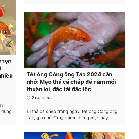
chọn
i
Tết ông Công ông Táo 2024 cần
nhiều
nhớ: Mẹo thả cá chép để năm mới
thuận lợi, đắc tài đắc lộc
2 năm trước
ày
o đúng
Đi thả cá chép trong ngày Tết ông Công ông
m.
Táo, gia chủ đừng quên những mẹo này.