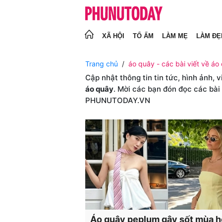
XÃ HỘI
TỔ ẤM
LÀM MẸ
LÀM ĐẸ
Trang chủ
áo quây - các bài viết về áo
Cập nhật thông tin tin tức, hình ảnh, 
áo quây
. Mời các bạn đón đọc các bài
PHUNUTODAY.VN
Áo quây peplum gây sốt mùa h