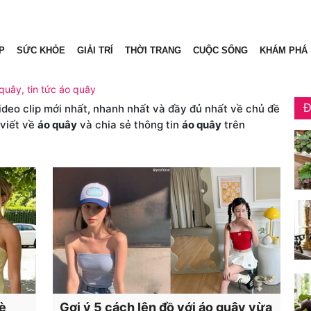
P
SỨC KHỎE
GIẢI TRÍ
THỜI TRANG
CUỘC SỐNG
KHÁM PHÁ
 quây, tin tức áo quây
video clip mới nhất, nhanh nhất và đầy đủ nhất về chủ đề
Đ
 viết về
áo quây
và chia sẻ thông tin
áo quây
trên
è
Gợi ý 5 cách lên đồ với áo quây vừa