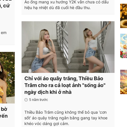
Áo ống mang xu hướng Y2K vẫn chưa có dấu
, cứ
hiệu hạ nhiệt dù đã cuối hè đầu thu.
ị em
Chỉ với áo quây trắng, Thiều Bảo
Trâm cho ra cả loạt ảnh "sống ảo"
ngày dịch khi ở nhà
5 năm trước
 bờ
Thiều Bảo Trâm cũng không thể bỏ qua 'cơn
uyến
sốt' áo quây trắng ngắn bằng gang tay khoe
khéo vóc dáng gợi cảm.