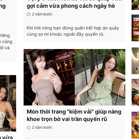
ng
gợi cảm vừa phong cách ngày hè
2 năm trước
Khi trời nóng bạn đừng quên kết hợp áo quây
cùng sơ mi khoác ngoài đầy quyến rũ.
riêng
e cũng
ối và
Món thời trang "kiệm vải" giúp nàng
khoe trọn bờ vai trần quyến rũ
2 năm trước
m vừa