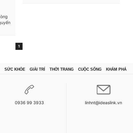
vòng
 quyến
1
SỨC KHỎE
GIẢI TRÍ
THỜI TRANG
CUỘC SỐNG
KHÁM PHÁ
0936 99 3933
linhnt@ideaslink.vn