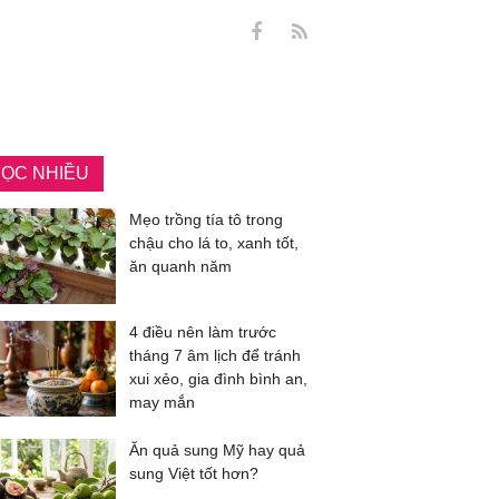
ỌC NHIỀU
Mẹo trồng tía tô trong
chậu cho lá to, xanh tốt,
ăn quanh năm
4 điều nên làm trước
tháng 7 âm lịch để tránh
xui xẻo, gia đình bình an,
may mắn
Ăn quả sung Mỹ hay quả
sung Việt tốt hơn?