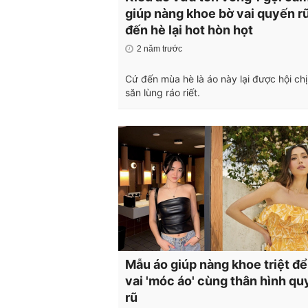
giúp nàng khoe bờ vai quyến rũ
đến hè lại hot hòn họt
2 năm trước
Cứ đến mùa hè là áo này lại được hội ch
săn lùng ráo riết.
Mẫu áo giúp nàng khoe triệt để
vai 'móc áo' cùng thân hình q
rũ