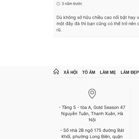
3 năm trước
Dù không sở hữu chiều cao nổi bật hay 
một đẫy đà thì bạn cũng có thể trở nên
rũ.
XÃ HỘI
TỔ ẤM
LÀM MẸ
LÀM ĐẸP
- Tầng 5 - tòa A, Gold Season 47
Nguyễn Tuân, Thanh Xuân, Hà
Nội
- Số nhà 2B ngõ 175 đường Bát
Khối, phường Long Biên, quận