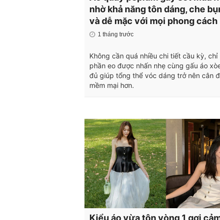
nhờ khả năng tôn dáng, che bụ
và dễ mặc với mọi phong cách
1 tháng trước
Không cần quá nhiều chi tiết cầu kỳ, chỉ 
phần eo được nhấn nhẹ cùng gấu áo xò
đủ giúp tổng thể vóc dáng trở nên cân đ
mềm mại hơn.
Kiểu áo vừa tôn vòng 1 gợi cả