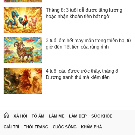
Tháng 8: 3 tuổi dễ được tăng lương
hoặc nhận khoản tiền bất ngờ
3 tuổi ôm hết may mắn trong thiên hạ, từ
giờ đến Tết tiền của rủng rỉnh
4 tuổi cầu được ước thấy, tháng 8
Dương tranh thủ mà kiếm tiền
XÃ HỘI
TỔ ẤM
LÀM MẸ
LÀM ĐẸP
SỨC KHỎE
GIẢI TRÍ
THỜI TRANG
CUỘC SỐNG
KHÁM PHÁ