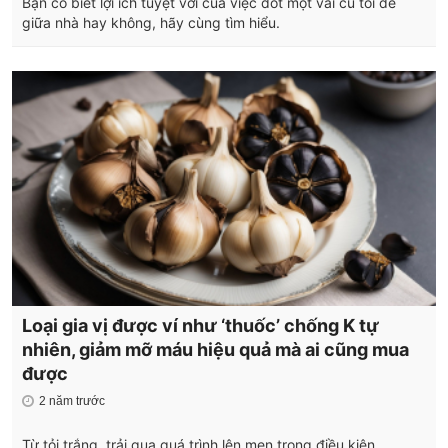
Bạn có biết lợi ích tuyệt vời của việc đốt một vài củ tỏi để
giữa nhà hay không, hãy cùng tìm hiểu.
Loại gia vị được ví như ‘thuốc’ chống K tự
nhiên, giảm mỡ máu hiệu quả mà ai cũng mua
được
2 năm trước
Từ tỏi trắng, trải qua quá trình lên men trong điều kiện