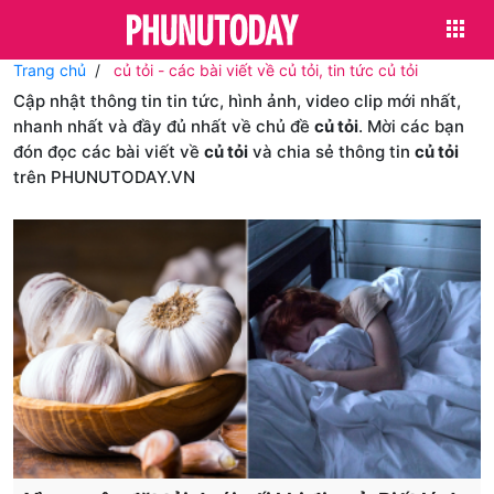
Trang chủ
củ tỏi - các bài viết về củ tỏi, tin tức củ tỏi
Cập nhật thông tin tin tức, hình ảnh, video clip mới nhất,
nhanh nhất và đầy đủ nhất về chủ đề
củ tỏi
. Mời các bạn
đón đọc các bài viết về
củ tỏi
và chia sẻ thông tin
củ tỏi
trên PHUNUTODAY.VN