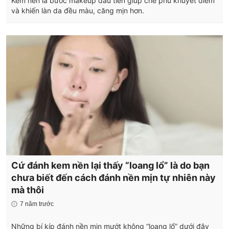
Kem nền là bước makeup đầu tiên giúp che phủ khuyết điểm
và khiến làn da đều màu, căng mịn hơn.
Cứ đánh kem nền lại thấy “loang lổ” là do bạn
chưa biết đến cách đánh nền mịn tự nhiên này
mà thôi
7 năm trước
Những bí kíp đánh nền mịn mướt không “loang lổ” dưới đây