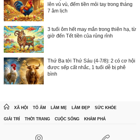
lên vù vù, đếm tiền mỏi tay trong tháng
7 âm lịch
3 tuổi ôm hết may mắn trong thiên hạ, từ
giờ đến Tết tiền của rủng rỉnh
Thứ Ba tới Thứ Sáu (4-7/8): 2 có cơ hội
được sếp cất nhắc, 1 tuổi dễ bị phê
bình
XÃ HỘI
TỔ ẤM
LÀM MẸ
LÀM ĐẸP
SỨC KHỎE
GIẢI TRÍ
THỜI TRANG
CUỘC SỐNG
KHÁM PHÁ