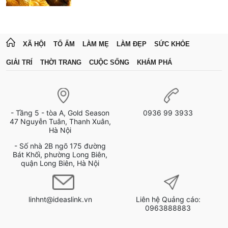
XÃ HỘI
TỔ ẤM
LÀM MẸ
LÀM ĐẸP
SỨC KHỎE
GIẢI TRÍ
THỜI TRANG
CUỘC SỐNG
KHÁM PHÁ
- Tầng 5 - tòa A, Gold Season
0936 99 3933
47 Nguyễn Tuân, Thanh Xuân,
Hà Nội
- Số nhà 2B ngõ 175 đường
Bát Khối, phường Long Biên,
quận Long Biên, Hà Nội
linhnt@ideaslink.vn
Liên hệ Quảng cáo:
0963888883