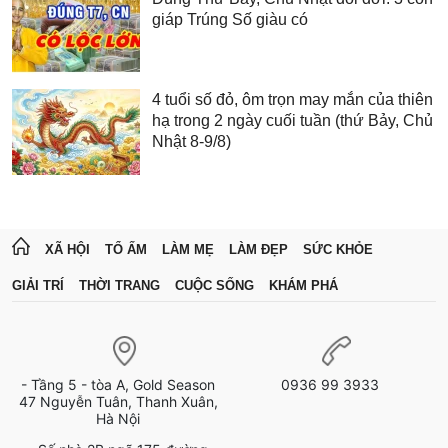
giáp Trúng Số giàu có
4 tuổi số đỏ, ôm trọn may mắn của thiên
hạ trong 2 ngày cuối tuần (thứ Bảy, Chủ
Nhật 8-9/8)
XÃ HỘI
TỔ ẤM
LÀM MẸ
LÀM ĐẸP
SỨC KHỎE
GIẢI TRÍ
THỜI TRANG
CUỘC SỐNG
KHÁM PHÁ
- Tầng 5 - tòa A, Gold Season
0936 99 3933
47 Nguyễn Tuân, Thanh Xuân,
Hà Nội