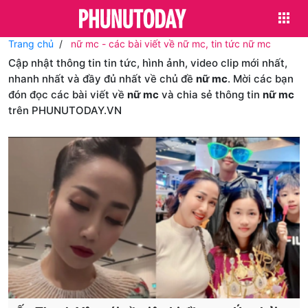
Trang chủ
nữ mc - các bài viết về nữ mc, tin tức nữ mc
Cập nhật thông tin tin tức, hình ảnh, video clip mới nhất,
nhanh nhất và đầy đủ nhất về chủ đề
nữ mc
. Mời các bạn
đón đọc các bài viết về
nữ mc
và chia sẻ thông tin
nữ mc
trên PHUNUTODAY.VN