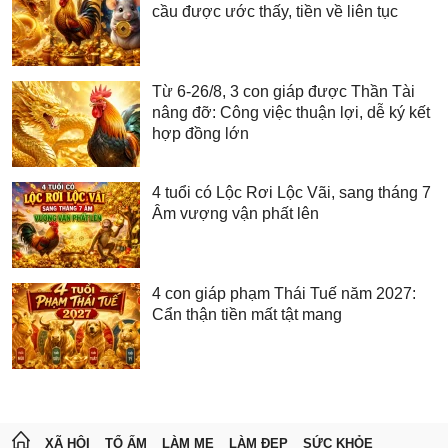
cầu được ước thấy, tiền về liên tục
Từ 6-26/8, 3 con giáp được Thần Tài
nâng đỡ: Công việc thuận lợi, dễ ký kết
hợp đồng lớn
4 tuổi có Lộc Rơi Lộc Vãi, sang tháng 7
Âm vượng vận phất lên
4 con giáp phạm Thái Tuế năm 2027:
Cẩn thận tiền mất tật mang
XÃ HỘI
TỔ ẤM
LÀM MẸ
LÀM ĐẸP
SỨC KHỎE