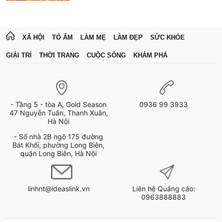
XÃ HỘI
TỔ ẤM
LÀM MẸ
LÀM ĐẸP
SỨC KHỎE
GIẢI TRÍ
THỜI TRANG
CUỘC SỐNG
KHÁM PHÁ
- Tầng 5 - tòa A, Gold Season
0936 99 3933
47 Nguyễn Tuân, Thanh Xuân,
Hà Nội
- Số nhà 2B ngõ 175 đường
Bát Khối, phường Long Biên,
quận Long Biên, Hà Nội
linhnt@ideaslink.vn
Liên hệ Quảng cáo:
0963888883