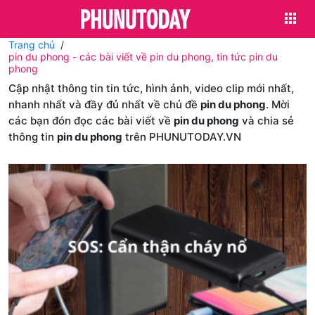
Trang chủ
pin du phong - các bài viết về pin du phong, tin tức pin du
phong
Cập nhật thông tin tin tức, hình ảnh, video clip mới nhất,
nhanh nhất và đầy đủ nhất về chủ đề
pin du phong
. Mời
các bạn đón đọc các bài viết về
pin du phong
và chia sẻ
thông tin
pin du phong
trên PHUNUTODAY.VN