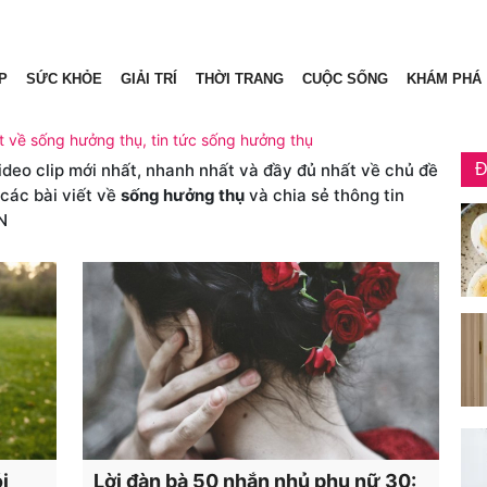
P
SỨC KHỎE
GIẢI TRÍ
THỜI TRANG
CUỘC SỐNG
KHÁM PHÁ
t về sống hưởng thụ, tin tức sống hưởng thụ
video clip mới nhất, nhanh nhất và đầy đủ nhất về chủ đề
Đ
 các bài viết về
sống hưởng thụ
và chia sẻ thông tin
N
i
Lời đàn bà 50 nhắn nhủ phụ nữ 30: