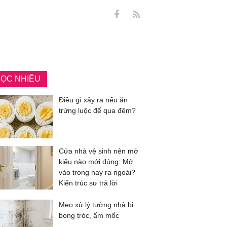
ỌC NHIỀU
Điều gì xảy ra nếu ăn
trứng luộc để qua đêm?
Cửa nhà vệ sinh nên mở
kiểu nào mới đúng: Mở
vào trong hay ra ngoài?
Kiến trúc sư trả lời
Mẹo xử lý tường nhà bị
bong tróc, ẩm mốc