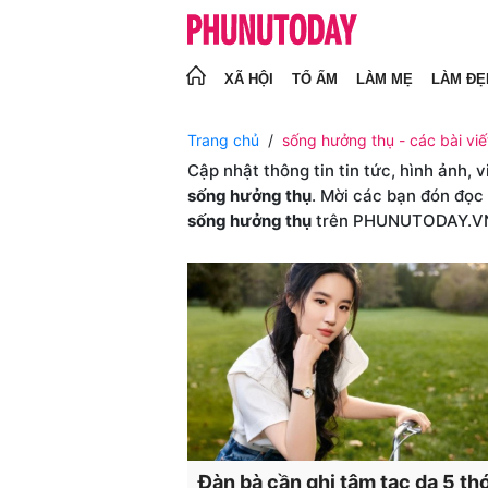
XÃ HỘI
TỔ ẤM
LÀM MẸ
LÀM ĐẸ
Trang chủ
sống hưởng thụ - các bài viế
Cập nhật thông tin tin tức, hình ảnh, 
sống hưởng thụ
. Mời các bạn đón đọc
sống hưởng thụ
trên PHUNUTODAY.V
Đàn bà cần ghi tâm tạc dạ 5 thó