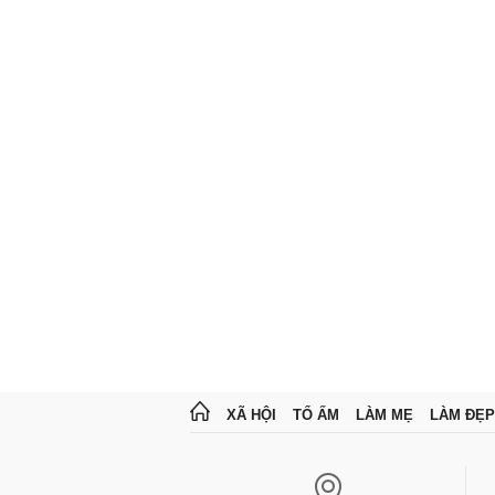
XÃ HỘI
TỔ ẤM
LÀM MẸ
LÀM ĐẸP