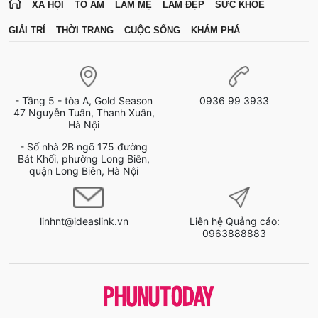
XÃ HỘI
TỔ ẤM
LÀM MẸ
LÀM ĐẸP
SỨC KHỎE
GIẢI TRÍ
THỜI TRANG
CUỘC SỐNG
KHÁM PHÁ
- Tầng 5 - tòa A, Gold Season
0936 99 3933
47 Nguyễn Tuân, Thanh Xuân,
Hà Nội
- Số nhà 2B ngõ 175 đường
Bát Khối, phường Long Biên,
quận Long Biên, Hà Nội
linhnt@ideaslink.vn
Liên hệ Quảng cáo:
0963888883