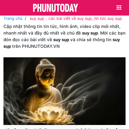
Trang chủ
suy sụp - các bài viết về suy sụp, tin tức suy sụp
Cập nhật thông tin tin tức, hình ảnh, video clip mới nhất,
nhanh nhất và đầy đủ nhất về chủ đề
suy sụp
. Mời các bạn
đón đọc các bài viết về
suy sụp
và chia sẻ thông tin
suy
sụp
trên PHUNUTODAY.VN