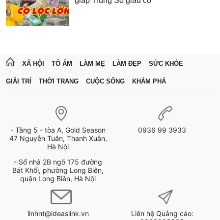
giáp Trúng Số giàu có
XÃ HỘI
TỔ ẤM
LÀM MẸ
LÀM ĐẸP
SỨC KHỎE
GIẢI TRÍ
THỜI TRANG
CUỘC SỐNG
KHÁM PHÁ
- Tầng 5 - tòa A, Gold Season
0936 99 3933
47 Nguyễn Tuân, Thanh Xuân,
Hà Nội
- Số nhà 2B ngõ 175 đường
Bát Khối, phường Long Biên,
quận Long Biên, Hà Nội
linhnt@ideaslink.vn
Liên hệ Quảng cáo: