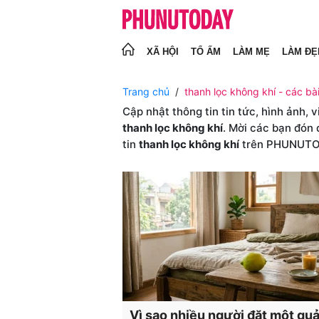
XÃ HỘI
TỔ ẤM
LÀM MẸ
LÀM ĐẸ
Trang chủ
thanh lọc không khí - các bài
Cập nhật thông tin tin tức, hình ảnh, 
thanh lọc không khí
. Mời các bạn đón 
tin
thanh lọc không khí
trên PHUNUT
Vì sao nhiều người đặt một qu