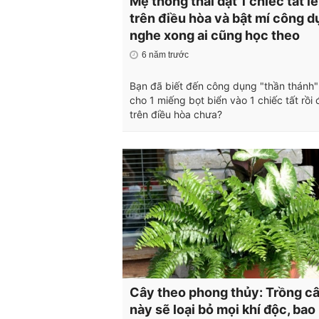
Mẹ thông thái đặt 1 chiếc tất l
trên điều hòa và bật mí công 
nghe xong ai cũng học theo
6 năm trước
Bạn đã biết đến công dụng "thần thánh"
cho 1 miếng bọt biển vào 1 chiếc tất rồi 
trên điều hòa chưa?
Cây theo phong thủy: Trồng c
này sẽ loại bỏ mọi khí độc, bao