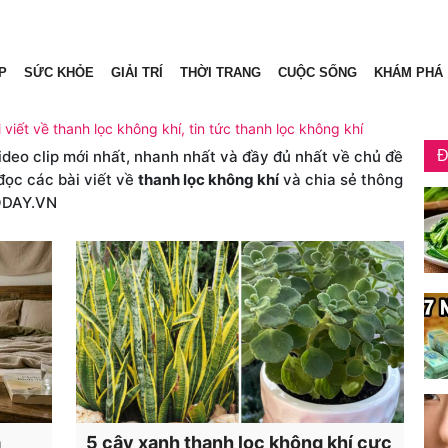
P
SỨC KHỎE
GIẢI TRÍ
THỜI TRANG
CUỘC SỐNG
KHÁM PHÁ
 viết về thanh lọc không khí, tin tức thanh lọc không khí
video clip mới nhất, nhanh nhất và đầy đủ nhất về chủ đề
Đ
đọc các bài viết về
thanh lọc không khí
và chia sẻ thông
ODAY.VN
ả
5 cây xanh thanh lọc không khí cực