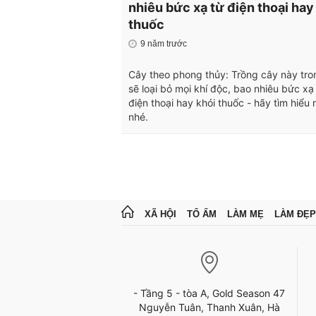
nhiêu bức xạ từ điện thoại hay
thuốc
9 năm trước
Cây theo phong thủy: Trồng cây này tro
sẽ loại bỏ mọi khí độc, bao nhiêu bức xạ
điện thoại hay khói thuốc - hãy tìm hiểu
nhé.
XÃ HỘI
TỔ ẤM
LÀM MẸ
LÀM ĐẸP
- Tầng 5 - tòa A, Gold Season 47
Nguyễn Tuân, Thanh Xuân, Hà