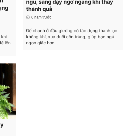
ên
ngủ, sáng dậy ngỡ ngàng khi thấy
dụng
thành quả
6 năm trước
Để chanh ở đầu giường có tác dụng thanh lọc
 khi
không khí, xua đuổi côn trùng, giúp bạn ngủ
để lên
ngon giấc hơn...
ây