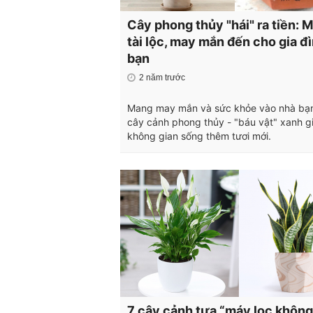
Cây phong thủy "hái" ra tiền: 
tài lộc, may mắn đến cho gia đ
bạn
2 năm trước
Mang may mắn và sức khỏe vào nhà bạn
cây cảnh phong thủy - "báu vật" xanh g
không gian sống thêm tươi mới.
7 cây cảnh tựa “máy lọc không