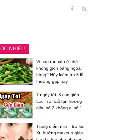
ỌC NHIỀU
Vì sao rau xào ở nhà
không giòn bằng ngoài
hàng? Hãy kiểm tra 5 lỗi
thường gặp này
7 ngày tới: 3 con giáp
Lộc Trời bất tận hưởng
giàu số 2 không ai số 1
Trang điểm mịn lì trở lại:
Xu hướng makeup giúp
làn da đẹp như phủ một