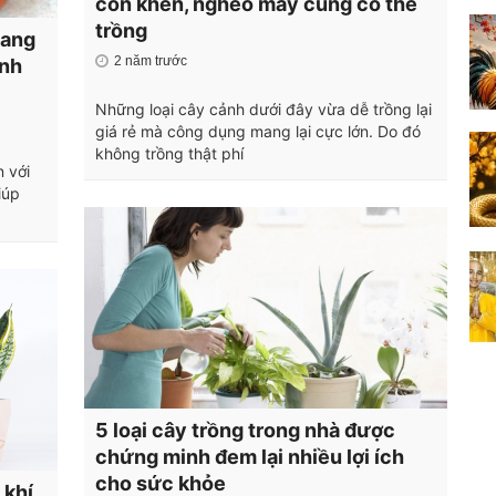
còn khen, nghèo mấy cũng có thể
trồng
Mang
2 năm trước
ình
Những loại cây cảnh dưới đây vừa dễ trồng lại
giá rẻ mà công dụng mang lại cực lớn. Do đó
không trồng thật phí
 với
iúp
5 loại cây trồng trong nhà được
chứng minh đem lại nhiều lợi ích
cho sức khỏe
 khí