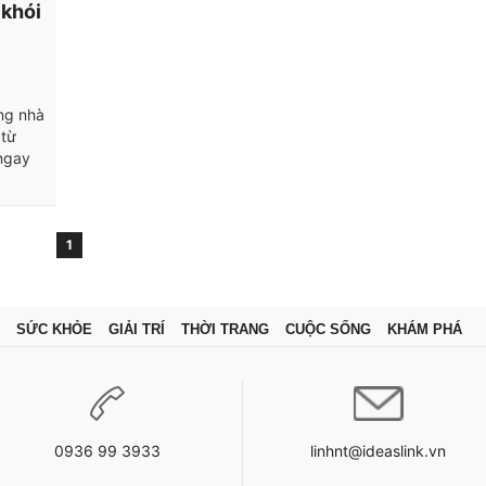
 khói
ng nhà
 từ
 ngay
1
SỨC KHỎE
GIẢI TRÍ
THỜI TRANG
CUỘC SỐNG
KHÁM PHÁ
0936 99 3933
linhnt@ideaslink.vn