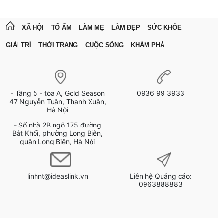
XÃ HỘI
TỔ ẤM
LÀM MẸ
LÀM ĐẸP
SỨC KHỎE
GIẢI TRÍ
THỜI TRANG
CUỘC SỐNG
KHÁM PHÁ
- Tầng 5 - tòa A, Gold Season
0936 99 3933
47 Nguyễn Tuân, Thanh Xuân,
Hà Nội
- Số nhà 2B ngõ 175 đường
Bát Khối, phường Long Biên,
quận Long Biên, Hà Nội
linhnt@ideaslink.vn
Liên hệ Quảng cáo:
0963888883