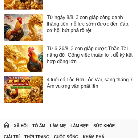
Từ ngày 8/8, 3 con giáp công danh
thăng tiến, nỗ lực sớm được đền đáp,
cơ hội bứt phá rõ rệt
Từ 6-26/8, 3 con giáp được Thần Tài
nâng đỡ: Công việc thuận lợi, dễ ký kết
hợp đồng lớn
4 tuổi có Lộc Rơi Lộc Vãi, sang tháng 7
Âm vượng vận phất lên
XÃ HỘI
TỔ ẤM
LÀM MẸ
LÀM ĐẸP
SỨC KHỎE
GIẢI TRÍ
THỜI TRANG
CUỘC SỐNG
KHÁM PHÁ