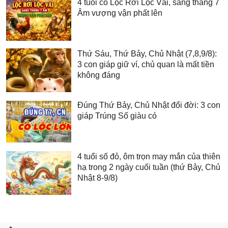
4 tuổi có Lộc Rơi Lộc Vãi, sang tháng 7
Âm vượng vận phất lên
Thứ Sáu, Thứ Bảy, Chủ Nhật (7,8,9/8):
3 con giáp giữ ví, chủ quan là mất tiền
không đáng
Đúng Thứ Bảy, Chủ Nhật đổi đời: 3 con
giáp Trúng Số giàu có
4 tuổi số đỏ, ôm trọn may mắn của thiên
hạ trong 2 ngày cuối tuần (thứ Bảy, Chủ
Nhật 8-9/8)