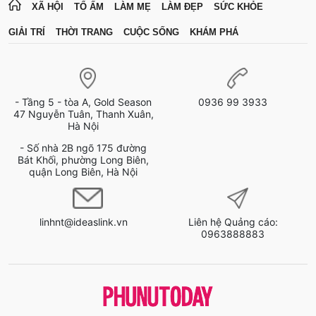
XÃ HỘI
TỔ ẤM
LÀM MẸ
LÀM ĐẸP
SỨC KHỎE
GIẢI TRÍ
THỜI TRANG
CUỘC SỐNG
KHÁM PHÁ
- Tầng 5 - tòa A, Gold Season
0936 99 3933
47 Nguyễn Tuân, Thanh Xuân,
Hà Nội
- Số nhà 2B ngõ 175 đường
Bát Khối, phường Long Biên,
quận Long Biên, Hà Nội
linhnt@ideaslink.vn
Liên hệ Quảng cáo:
0963888883