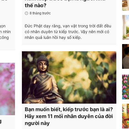
thế nào?
8 tháng trước
gọn
Đức Phật dạy rằng, vạn vật trong trời đất đều
n nhìn
có nhân duyên từ kiếp trước. Vậy nên mới có
 công
nhân quả luân hồi hay số kiếp.
Bạn muốn biết, kiếp trước bạn là ai?
Hãy xem 11 mối nhân duyên của đời
g
người này