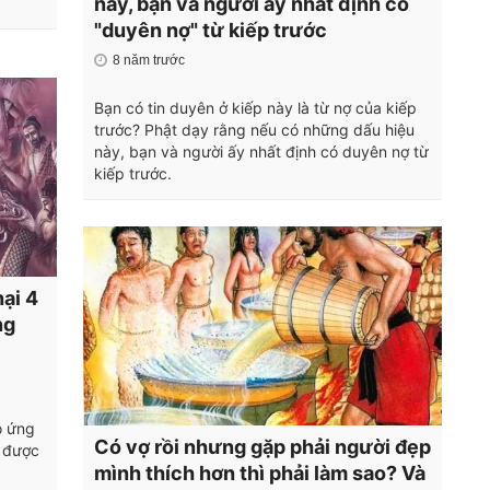
này, bạn và người ấy nhất định có
"duyên nợ" từ kiếp trước
8 năm trước
Bạn có tin duyên ở kiếp này là từ nợ của kiếp
trước? Phật dạy rằng nếu có những dấu hiệu
này, bạn và người ấy nhất định có duyên nợ từ
kiếp trước.
hại 4
ng
o ứng
Có vợ rồi nhưng gặp phải người đẹp
g được
mình thích hơn thì phải làm sao? Và