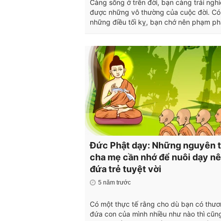
Càng sống ở trên đời, bạn càng trải ngh
được những vô thường của cuộc đời. Có
những điều tối kỵ, bạn chớ nên phạm ph
Đức Phật dạy: Những nguyên 
cha mẹ cần nhớ để nuôi dạy n
đứa trẻ tuyệt vời
5 năm trước
Có một thực tế rằng cho dù bạn có thư
đứa con của mình nhiều như nào thì cũn