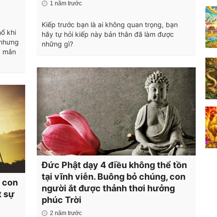
1 năm trước
Kiếp trước bạn là ai không quan trọng, bạn
ổ khi
hãy tự hỏi kiếp này bản thân đã làm được
 nhưng
những gì?
y mắn
Đức Phật dạy 4 điều không thể tồn
tại vĩnh viễn. Buông bỏ chúng, con
n con
người ắt được thảnh thơi hưởng
t sự
phúc Trời
2 năm trước