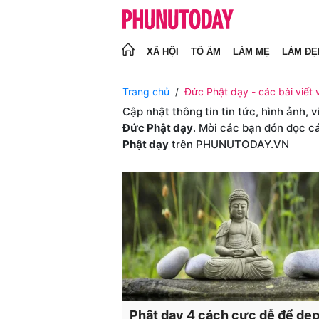
XÃ HỘI
TỔ ẤM
LÀM MẸ
LÀM ĐẸ
Trang chủ
Đức Phật dạy - các bài viết 
Cập nhật thông tin tin tức, hình ảnh, 
Đức Phật dạy
. Mời các bạn đón đọc c
Phật dạy
trên PHUNUTODAY.VN
Phật dạy 4 cách cực dễ để dẹp