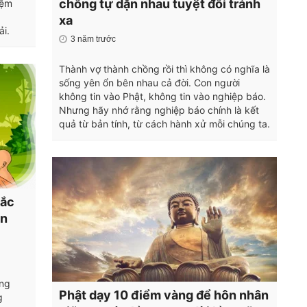
chồng tự dặn nhau tuyệt đối tránh
iệm
xa
ải.
3 năm trước
Thành vợ thành chồng rồi thì không có nghĩa là
sống yên ổn bên nhau cả đời. Con người
không tin vào Phật, không tin vào nghiệp báo.
Nhưng hãy nhớ rằng nghiệp báo chính là kết
quả từ bản tính, từ cách hành xử mỗi chúng ta.
tắc
ên
ơng
Phật dạy 10 điểm vàng để hôn nhân
g