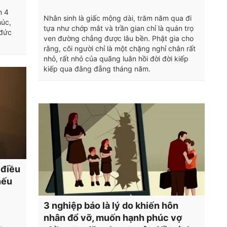
m 4
Nhân sinh là giấc mộng dài, trăm năm qua đi
húc,
tựa như chớp mắt và trần gian chỉ là quán trọ
 đức
ven đường chẳng được lâu bền. Phật gia cho
rằng, cõi người chỉ là một chặng nghỉ chân rất
nhỏ, rất nhỏ của quãng luân hồi đời đời kiếp
kiếp qua đằng đẵng tháng năm.
 điều
nếu
3 nghiệp báo là lý do khiến hôn
nhân đổ vỡ, muốn hạnh phúc vợ