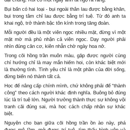
Bụi bẩn có hai loại - bụi ngoài thân lau được bằng khăn,
bụi trong tâm chỉ lau được bằng trí tuệ. Từ đó anh ta
khai ngộ, trở thành bậc tôn kính trong tăng đoàn.
Mỗi người đều là một viên ngọc nhiều mặt, đừng vì một
mặt mờ mà phủ nhận cả viên ngọc. Dạy người phải
nhìn đúng căn cơ, kiên nhẫn chờ ngày hoa nở.
Trong cõi hồng trần muôn màu, gặp được người cùng
chí hướng chỉ là may mắn hiếm hoi, còn khác biệt mới
là thường tình. Tình yêu chỉ là một phần của đời sống,
đừng biến nó thành tất cả.
Học để nâng cấp chính mình, chứ không phải để “thành
công” theo cách người khác định nghĩa. Buông bỏ đúng
lúc là trí tuệ lớn. Người trưởng thành thực sự không vội
tranh cãi đúng sai, mà học cách chấp nhận sự khác
biệt.
Nguyện cho bạn giữa cõi hồng trần ồn ào này, phá
được mê lầm, mở được trí tuệ, tìm thấy bình yên và