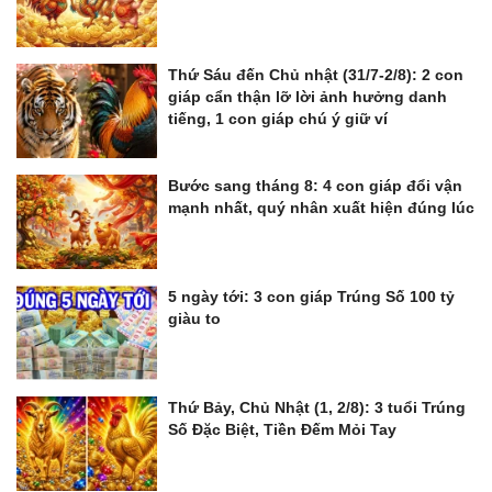
Thứ Sáu đến Chủ nhật (31/7-2/8): 2 con
giáp cẩn thận lỡ lời ảnh hưởng danh
tiếng, 1 con giáp chú ý giữ ví
Bước sang tháng 8: 4 con giáp đổi vận
mạnh nhất, quý nhân xuất hiện đúng lúc
5 ngày tới: 3 con giáp Trúng Số 100 tỷ
giàu to
Thứ Bảy, Chủ Nhật (1, 2/8): 3 tuổi Trúng
Số Đặc Biệt, Tiền Đếm Mỏi Tay