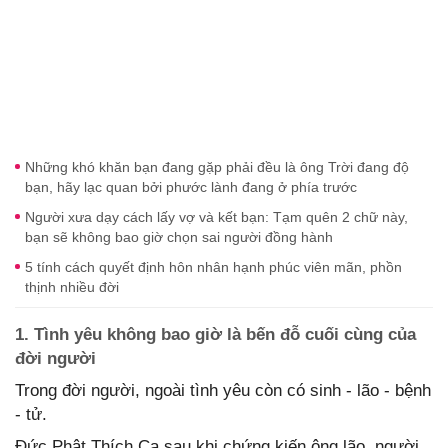
Những khó khăn bạn đang gặp phải đều là ông Trời đang độ
bạn, hãy lạc quan bởi phước lành đang ở phía trước
Người xưa dạy cách lấy vợ và kết bạn: Tạm quên 2 chữ này,
bạn sẽ không bao giờ chọn sai người đồng hành
5 tính cách quyết định hôn nhân hạnh phúc viên mãn, phồn
thịnh nhiều đời
1. Tình yêu không bao giờ là bến đỗ cuối cùng của
đời người
Trong đời người, ngoài tình yêu còn có sinh - lão - bệnh
- tử.
Đức Phật Thích Ca sau khi chứng kiến ông lão, người