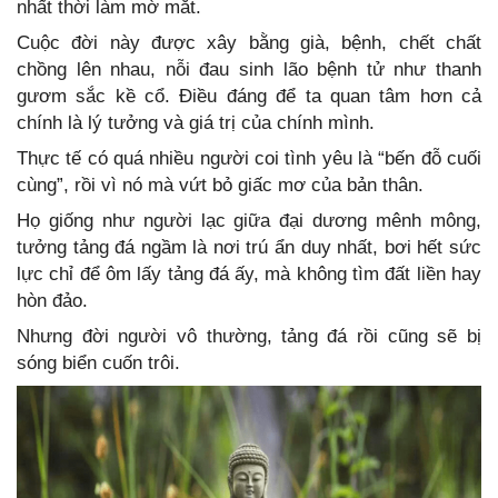
nhất thời làm mờ mắt.
Cuộc đời này được xây bằng già, bệnh, chết chất
chồng lên nhau, nỗi đau sinh lão bệnh tử như thanh
gươm sắc kề cổ. Điều đáng để ta quan tâm hơn cả
chính là lý tưởng và giá trị của chính mình.
Thực tế có quá nhiều người coi tình yêu là “bến đỗ cuối
cùng”, rồi vì nó mà vứt bỏ giấc mơ của bản thân.
Họ giống như người lạc giữa đại dương mênh mông,
tưởng tảng đá ngầm là nơi trú ẩn duy nhất, bơi hết sức
lực chỉ để ôm lấy tảng đá ấy, mà không tìm đất liền hay
hòn đảo.
Nhưng đời người vô thường, tảng đá rồi cũng sẽ bị
sóng biển cuốn trôi.