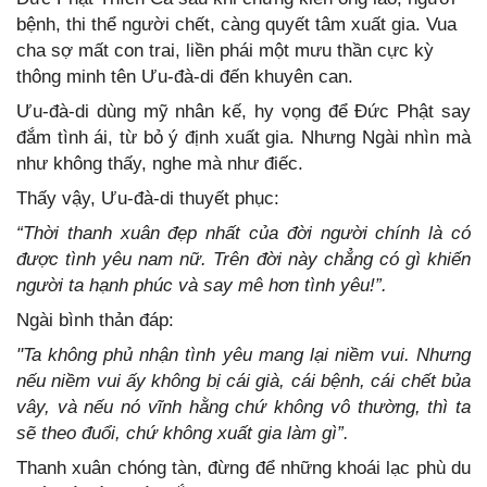
bệnh, thi thể người chết, càng quyết tâm xuất gia. Vua
cha sợ mất con trai, liền phái một mưu thần cực kỳ
thông minh tên Ưu-đà-di đến khuyên can.
Ưu-đà-di dùng mỹ nhân kế, hy vọng để Đức Phật say
đắm tình ái, từ bỏ ý định xuất gia. Nhưng Ngài nhìn mà
như không thấy, nghe mà như điếc.
Thấy vậy, Ưu-đà-di thuyết phục:
“Thời thanh xuân đẹp nhất của đời người chính là có
được tình yêu nam nữ. Trên đời này chẳng có gì khiến
người ta hạnh phúc và say mê hơn tình yêu!”.
Ngài bình thản đáp:
"Ta không phủ nhận tình yêu mang lại niềm vui. Nhưng
nếu niềm vui ấy không bị cái già, cái bệnh, cái chết bủa
vây, và nếu nó vĩnh hằng chứ không vô thường, thì ta
sẽ theo đuổi, chứ không xuất gia làm gì”.
Thanh xuân chóng tàn, đừng để những khoái lạc phù du