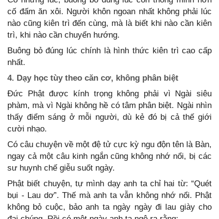
cố đấm ăn xôi. Người khôn ngoan nhất không phải lúc
nào cũng kiên trì đến cùng, mà là biết khi nào cần kiên
trì, khi nào cần chuyển hướng.
Buông bỏ đúng lúc chính là hình thức kiên trì cao cấp
nhất.
4. Dạy học tùy theo căn cơ, không phân biệt
Đức Phật được kính trọng không phải vì Ngài siêu
phàm, mà vì Ngài không hề có tâm phân biệt. Ngài nhìn
thấy điểm sáng ở mỗi người, dù kẻ đó bị cả thế giới
cười nhạo.
Có câu chuyện về một đệ tử cực kỳ ngu độn tên là Bàn,
ngay cả một câu kinh ngắn cũng không nhớ nổi, bị các
sư huynh chế giễu suốt ngày.
Phật biết chuyện, tự mình dạy anh ta chỉ hai từ: “Quét
bụi - Lau dơ”. Thế mà anh ta vẫn không nhớ nổi. Phật
không bỏ cuộc, bảo anh ta ngày ngày đi lau giày cho
đại chúng. Rồi có một ngày anh ta ngộ ra rằng: