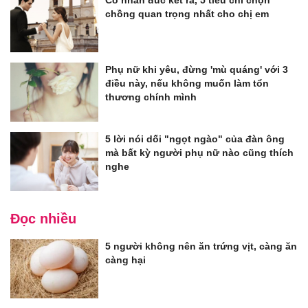
Cổ nhân đúc kết ra, 5 tiêu chí chọn
chồng quan trọng nhất cho chị em
Phụ nữ khi yêu, đừng 'mù quáng' với 3
điều này, nếu không muốn làm tổn
thương chính mình
5 lời nói dối "ngọt ngào" của đàn ông
mà bất kỳ người phụ nữ nào cũng thích
nghe
Đọc nhiều
5 người không nên ăn trứng vịt, càng ăn
càng hại