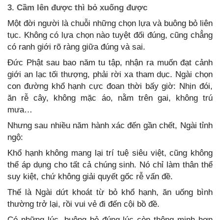
3. Cầm lên được thì bỏ xuống được
Một đời người là chuỗi những chọn lựa và buông bỏ liên
tục. Không có lựa chọn nào tuyệt đối đúng, cũng chẳng
có ranh giới rõ ràng giữa đúng và sai.
Đức Phật sau bao năm tu tập, nhận ra muốn đạt cảnh
giới an lạc tối thượng, phải rời xa tham dục. Ngài chọn
con đường khổ hạnh cực đoan thời bấy giờ: Nhịn đói,
ăn rễ cây, không mặc áo, nằm trên gai, không trú
mưa…
Nhưng sau nhiều năm hành xác đến gần chết, Ngài tỉnh
ngộ:
Khổ hạnh không mang lại trí tuệ siêu việt, cũng không
thể áp dụng cho tất cả chúng sinh. Nó chỉ làm thân thể
suy kiệt, chứ không giải quyết gốc rễ vấn đề.
Thế là Ngài dứt khoát từ bỏ khổ hạnh, ăn uống bình
thường trở lại, rồi vui vẻ đi đến cội bồ đề.
Có những lúc, buông bỏ đúng lúc còn thông minh hơn