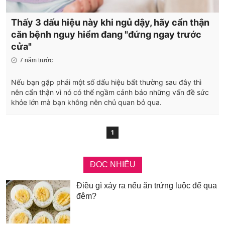
Thấy 3 dấu hiệu này khi ngủ dậy, hãy cẩn thận
căn bệnh nguy hiểm đang "đứng ngay trước
cửa"
7 năm trước
Nếu bạn gặp phải một số dấu hiệu bất thường sau đây thì
nên cẩn thận vì nó có thể ngầm cảnh báo những vấn đề sức
khỏe lớn mà bạn không nên chủ quan bỏ qua.
1
ĐỌC NHIỀU
Điều gì xảy ra nếu ăn trứng luộc để qua
đêm?