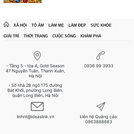
XÃ HỘI
TỔ ẤM
LÀM MẸ
LÀM ĐẸP
SỨC KHỎE
GIẢI TRÍ
THỜI TRANG
CUỘC SỐNG
KHÁM PHÁ
- Tầng 5 - tòa A, Gold Season
0936 99 3933
47 Nguyễn Tuân, Thanh Xuân,
Hà Nội
- Số nhà 2B ngõ 175 đường
Bát Khối, phường Long Biên,
quận Long Biên, Hà Nội
linhnt@ideaslink.vn
Liên hệ Quảng cáo:
0963888883