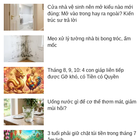
Cửa nhà vệ sinh nên mở kiểu nào mới
đúng: Mở vào trong hay ra ngoài? Kiến
trúc sư trả lời
Mẹo xử lý tường nhà bị bong tróc, ẩm
mốc
Tháng 8, 9, 10: 4 con giáp liên tiếp
được Gỡ khó, có Tiền có Quyền
Uống nước gì để cơ thể thơm mát, giảm
mùi hôi?
3 tuổi phải giữ chặt túi tiền trong tháng 7
âm lịch