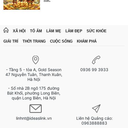
sắc
XÃ HỘI
TỔ ẤM
LÀM MẸ
LÀM ĐẸP
SỨC KHỎE
GIẢI TRÍ
THỜI TRANG
CUỘC SỐNG
KHÁM PHÁ
- Tầng 5 - tòa A, Gold Season
0936 99 3933
47 Nguyễn Tuân, Thanh Xuân,
Hà Nội
- Số nhà 2B ngõ 175 đường
Bát Khối, phường Long Biên,
quận Long Biên, Hà Nội
linhnt@ideaslink.vn
Liên hệ Quảng cáo:
0963888883