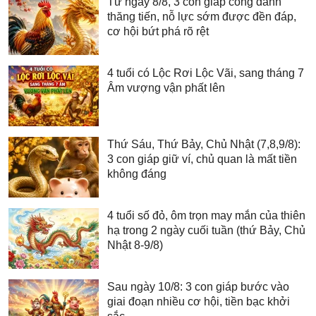
Từ ngày 8/8, 3 con giáp công danh
thăng tiến, nỗ lực sớm được đền đáp,
cơ hội bứt phá rõ rệt
4 tuổi có Lộc Rơi Lộc Vãi, sang tháng 7
Âm vượng vận phất lên
Thứ Sáu, Thứ Bảy, Chủ Nhật (7,8,9/8):
3 con giáp giữ ví, chủ quan là mất tiền
không đáng
4 tuổi số đỏ, ôm trọn may mắn của thiên
hạ trong 2 ngày cuối tuần (thứ Bảy, Chủ
Nhật 8-9/8)
Sau ngày 10/8: 3 con giáp bước vào
giai đoạn nhiều cơ hội, tiền bạc khởi