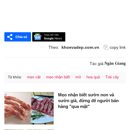
Theo:
khoevadep.com.vn
copy link
Tác giả:
Ngân Giang
mẹo vặt
mẹo nhận biết
mít
hoa quả
Trái cây
Từ khóa:
Mẹo nhận biết sườn non và
sườn già, đừng để người bán
hàng "qua mặt"