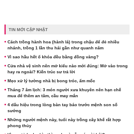
TIN MỚI CẬP NHẬT
Cách trồng hành hoa (hành lá) trong chậu để đẻ nhiều
nhánh, trồng 1 lần thu hái gần như quanh năm
Vì sao hầu hết ổ khóa đều bằng đồng vàng?
Cửa nhà vệ sinh nên mở kiểu nào mới đúng: Mở vào trong
hay ra ngoài? Kiến trúc sư trả lời
Mẹo xử lý tường nhà bị bong tróc, ẩm mốc
Tháng 7 âm lịch: 3 món người xưa khuyên nên hạn chế
mua để thêm an tâm, cầu may mắn
4 dấu hiệu trong lòng bàn tay báo trước mệnh son số
sướng
Những người mệnh này, tuổi này trồng cây khế rất hợp
phong thủy