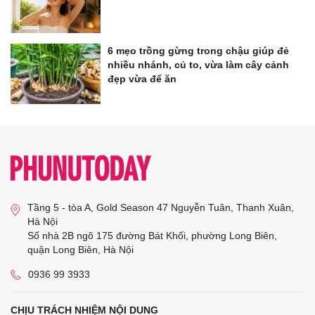
6 mẹo trồng gừng trong chậu giúp đẻ
nhiều nhánh, củ to, vừa làm cây cảnh
đẹp vừa để ăn
Tầng 5 - tòa A, Gold Season 47 Nguyễn Tuân, Thanh Xuân,
Hà Nội
Số nhà 2B ngõ 175 đường Bát Khối, phường Long Biên,
quận Long Biên, Hà Nội
0936 99 3933
CHỊU TRÁCH NHIỆM NỘI DUNG