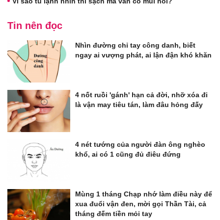
Vì sao tủ lạnh nhìn thì sạch mà vẫn có mùi hôi?
Tin nên đọc
Nhìn đường chỉ tay công danh, biết
ngay ai vượng phát, ai lận đận khó khăn
4 nốt ruồi 'gánh' hạn cả đời, nhỡ xóa đi
là vận may tiêu tán, làm đâu hỏng đấy
4 nét tướng của người đàn ông nghèo
khổ, ai có 1 cũng đủ điêu đứng
Mùng 1 tháng Chạp nhớ làm điều này để
xua đuổi vận đen, mời gọi Thần Tài, cả
tháng đếm tiền mỏi tay