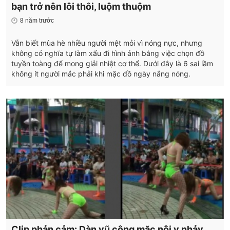
bạn trở nên lôi thôi, luộm thuộm
8 năm trước
Vẫn biết mùa hè nhiều người mệt mỏi vì nóng nực, nhưng
không có nghĩa tự làm xấu đi hình ảnh bằng việc chọn đồ
tuyền toàng để mong giải nhiệt cơ thể. Dưới đây là 6 sai lầm
không ít người mắc phải khi mặc đồ ngày nắng nóng.
Clip phản cảm: Dàn vũ công mặc nội y nhảy