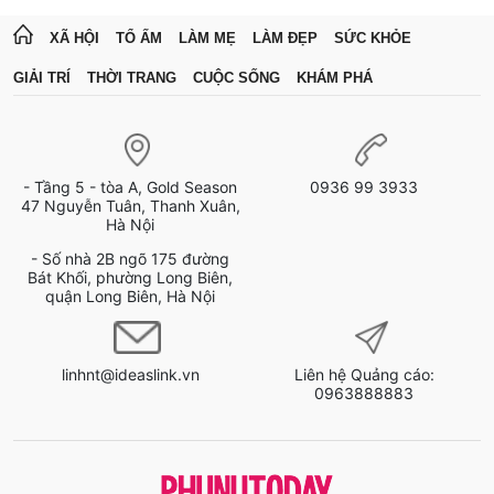
XÃ HỘI
TỔ ẤM
LÀM MẸ
LÀM ĐẸP
SỨC KHỎE
GIẢI TRÍ
THỜI TRANG
CUỘC SỐNG
KHÁM PHÁ
- Tầng 5 - tòa A, Gold Season
0936 99 3933
47 Nguyễn Tuân, Thanh Xuân,
Hà Nội
- Số nhà 2B ngõ 175 đường
Bát Khối, phường Long Biên,
quận Long Biên, Hà Nội
linhnt@ideaslink.vn
Liên hệ Quảng cáo:
0963888883