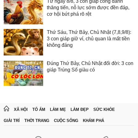
Từ ngày 8/8, 3 con giáp công danh
thăng tiến, nỗ lực sớm được đền đáp,
cơ hội bứt phá rõ rệt
Thứ Sáu, Thứ Bảy, Chủ Nhật (7,8,9/8):
3 con giáp giữ ví, chủ quan là mất tiền
không đáng
Đúng Thứ Bảy, Chủ Nhật đổi đời: 3 con
giáp Trúng Số giàu có
XÃ HỘI
TỔ ẤM
LÀM MẸ
LÀM ĐẸP
SỨC KHỎE
GIẢI TRÍ
THỜI TRANG
CUỘC SỐNG
KHÁM PHÁ