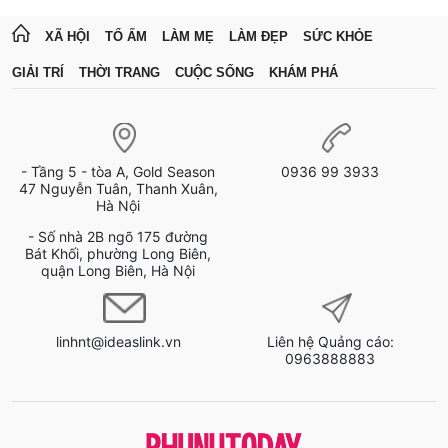
XÃ HỘI
TỔ ẤM
LÀM MẸ
LÀM ĐẸP
SỨC KHỎE
GIẢI TRÍ
THỜI TRANG
CUỘC SỐNG
KHÁM PHÁ
- Tầng 5 - tòa A, Gold Season
0936 99 3933
47 Nguyễn Tuân, Thanh Xuân,
Hà Nội
- Số nhà 2B ngõ 175 đường
Bát Khối, phường Long Biên,
quận Long Biên, Hà Nội
linhnt@ideaslink.vn
Liên hệ Quảng cáo:
0963888883