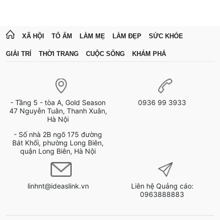
XÃ HỘI
TỔ ẤM
LÀM MẸ
LÀM ĐẸP
SỨC KHỎE
GIẢI TRÍ
THỜI TRANG
CUỘC SỐNG
KHÁM PHÁ
- Tầng 5 - tòa A, Gold Season
0936 99 3933
47 Nguyễn Tuân, Thanh Xuân,
Hà Nội
- Số nhà 2B ngõ 175 đường
Bát Khối, phường Long Biên,
quận Long Biên, Hà Nội
linhnt@ideaslink.vn
Liên hệ Quảng cáo:
0963888883