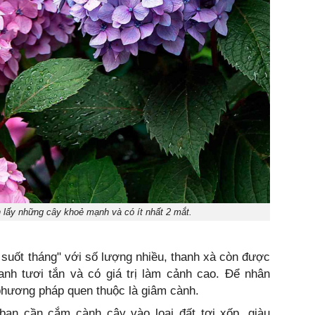
 lấy những cây khoẻ mạnh và có ít nhất 2 mắt.
 suốt tháng" với số lượng nhiều, thanh xà còn được
anh tươi tắn và có giá trị làm cảnh cao. Để nhân
phương pháp quen thuộc là giâm cành.
 bạn cần cắm cành cây vào loại đất tơi xốp, giàu