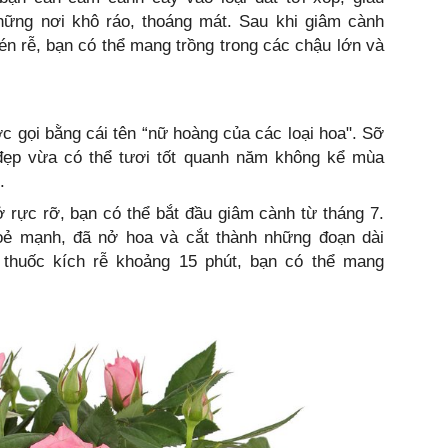
những nơi khô ráo, thoáng mát. Sau khi giâm cành
én rễ, bạn có thể mang trồng trong các chậu lớn và
 gọi bằng cái tên “nữ hoàng của các loại hoa". Sỡ
 đẹp vừa có thể tươi tốt quanh năm không kể mùa
.
rực rỡ, bạn có thể bắt đầu giâm cành từ tháng 7.
oẻ mạnh, đã nở hoa và cắt thành những đoạn dài
thuốc kích rễ khoảng 15 phút, bạn có thể mang