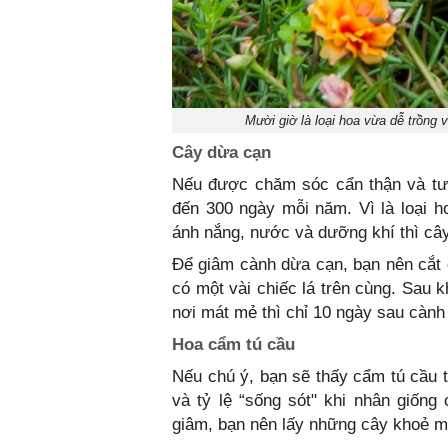
Mười giờ là loại hoa vừa dễ trồng
Cây dừa cạn
Nếu được chăm sóc cẩn thận và tướ
đến 300 ngày mỗi năm. Vì là loại 
ánh nắng, nước và dưỡng khí thì câ
Để giâm cành dừa cạn, bạn nên cắt
có một vài chiếc lá trên cùng. Sau 
nơi mát mẻ thì chỉ 10 ngày sau cành
Hoa cẩm tú cầu
Nếu chú ý, bạn sẽ thấy cẩm tú cầu 
và tỷ lệ “sống sót" khi nhân giốn
giâm, bạn nên lấy những cây khoẻ mạ