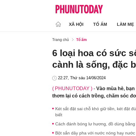
XÃ HỘI
TỔ ẤM
LÀM MẸ
Trang chủ
Tổ ấm
6 loại hoa có sức 
cành là sống, đặc 
22:27, Thứ sáu 14/06/2024
( PHUNUTODAY )
-
Vào mùa hè, bạn 
thơm lại có cách trồng, chăm sóc đơ
Két sắt đặt sai chỗ khó giữ tiền, két đặt
biết
Cách đánh bóng lư hương, đồ dùng bằng 
Bột sắn dây pha với nước nóng hay nước