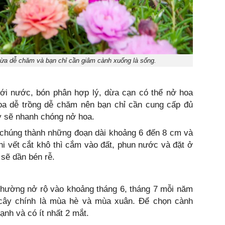
 vừa dễ chăm và bạn chỉ cần giâm cành xuống là sống.
i nước, bón phân hợp lý, dừa cạn có thể nở hoa
hoa dễ trồng dễ chăm nên bạn chỉ cần cung cấp đủ
y sẽ nhanh chóng nở hoa.
 chúng thành những đoạn dài khoảng 6 đến 8 cm và
khi vết cắt khô thì cắm vào đất, phun nước và đặt ở
 sẽ dần bén rễ.
thường nở rộ vào khoảng tháng 6, tháng 7 mỗi năm
g cây chính là mùa hè và mùa xuân. Để chọn cành
nh và có ít nhất 2 mắt.