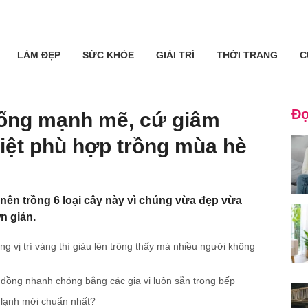
LÀM ĐẸP
SỨC KHỎE
GIẢI TRÍ
THỜI TRANG
C
Đọ
sống mạnh mẽ, cứ giâm
biệt phù hợp trồng mùa hè
nên trồng 6 loại cây này vì chúng vừa đẹp vừa
n giản.
 đúng vị trí vàng thì giàu lên trông thấy mà nhiều người không
đồng nhanh chóng bằng các gia vị luôn sẵn trong bếp
 lạnh mới chuẩn nhất?