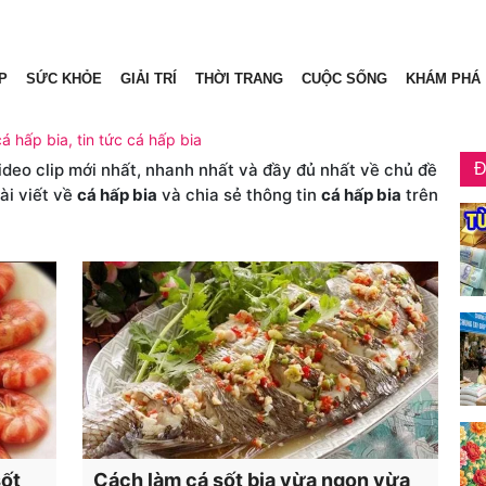
P
SỨC KHỎE
GIẢI TRÍ
THỜI TRANG
CUỘC SỐNG
KHÁM PHÁ
cá hấp bia, tin tức cá hấp bia
video clip mới nhất, nhanh nhất và đầy đủ nhất về chủ đề
Đ
ài viết về
cá hấp bia
và chia sẻ thông tin
cá hấp bia
trên
sốt
Cách làm cá sốt bia vừa ngon vừa