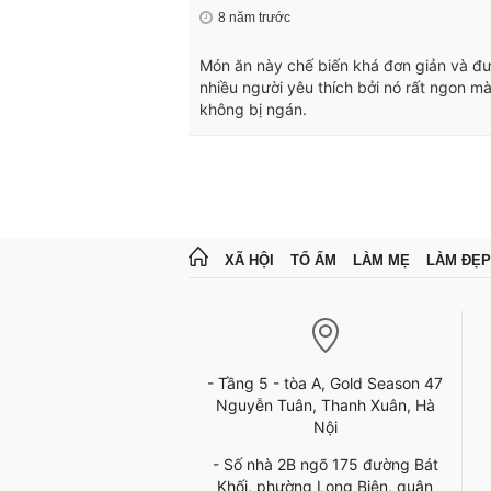
8 năm trước
Món ăn này chế biến khá đơn giản và đư
nhiều người yêu thích bởi nó rất ngon m
không bị ngán.
XÃ HỘI
TỔ ẤM
LÀM MẸ
LÀM ĐẸP
- Tầng 5 - tòa A, Gold Season 47
Nguyễn Tuân, Thanh Xuân, Hà
Nội
- Số nhà 2B ngõ 175 đường Bát
Khối, phường Long Biên, quận