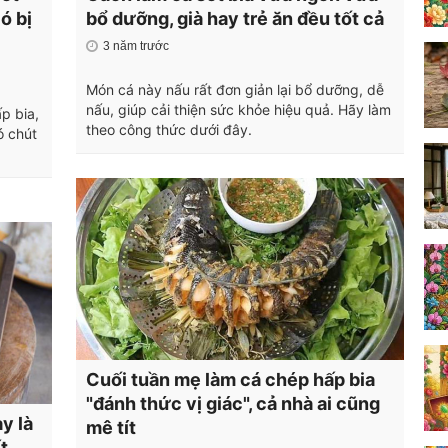
ó bị
bổ dưỡng, già hay trẻ ăn đều tốt cả
3 năm trước
Món cá này nấu rất đơn giản lại bổ dưỡng, dễ
nấu, giúp cải thiện sức khỏe hiệu quả. Hãy làm
p bia,
theo công thức dưới đây.
ó chút
Cuối tuần mẹ làm cá chép hấp bia
"đánh thức vị giác", cả nhà ai cũng
y là
mê tít
t