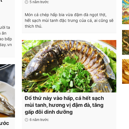
5 năm trước
Món cá chép hấp bia vừa đậm đà ngọt thịt,
hết sạch mùi tanh đặc trưng của cá, ai cũng sẽ
thích thú.
ười ta
n ăn
ào bếp
day.vn
Đổ thứ này vào hấp, cá hết sạch
mùi tanh, hương vị đậm đà, tăng
gấp đôi dinh dưỡng
6 năm trước
nước