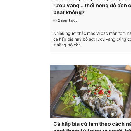
rượu vang... thổi nồng độ cồn c
phạt không?
2 năm trước
Nhiều người thắc mắc vì các món tôm hấ
cá hấp bia hay bò sốt rượu vang cũng c
ít nồng độ cồn.
Cá hấp bia cứ làm theo cách nà
ngọt thơm từ trong ra ngoài, hế