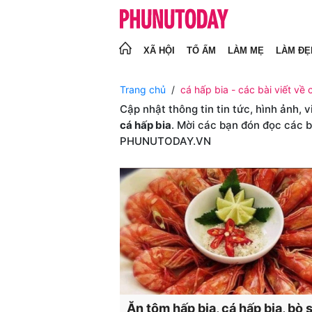
XÃ HỘI
TỔ ẤM
LÀM MẸ
LÀM ĐẸ
Trang chủ
cá hấp bia - các bài viết về 
Cập nhật thông tin tin tức, hình ảnh, 
cá hấp bia
. Mời các bạn đón đọc các b
PHUNUTODAY.VN
Ăn tôm hấp bia, cá hấp bia, bò 