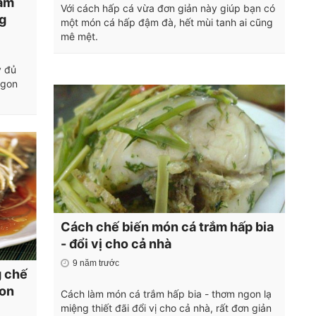
làm
Với cách hấp cá vừa đơn giản này giúp bạn có
g
một món cá hấp đậm đà, hết mùi tanh ai cũng
mê mệt.
y đủ
ngon
Cách chế biến món cá trắm hấp bia
- đổi vị cho cả nhà
9 năm trước
g chế
gon
Cách làm món cá trắm hấp bia - thơm ngon lạ
miệng thiết đãi đổi vị cho cả nhà, rất đơn giản